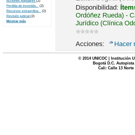
Acciones populares
(2)
Disponibilidad:
Ítem
Perdida de investidu...
(2)
Recursos extraordina...
(2)
Ordóñez Rueda) - Ca
Revisión judicial
(2)
Jurídico (Clínica Od
Mostrar más
Acciones:
Hacer 
© 2014 UNICOC | Institución U
Bogotá D.C. Autopista
Cali: Calle 13 Norte