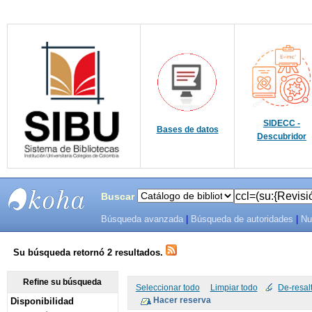
SIDECC -
Bases de datos
Descubridor
Buscar
Búsqueda avanzada
|
Búsqueda de autoridades
|
Nu
SIBU -
SISTEMAS
Su búsqueda retornó 2 resultados.
DE
Refine su búsqueda
Seleccionar todo
Limpiar todo
De-resal
Disponibilidad
BIBLIOTECAS