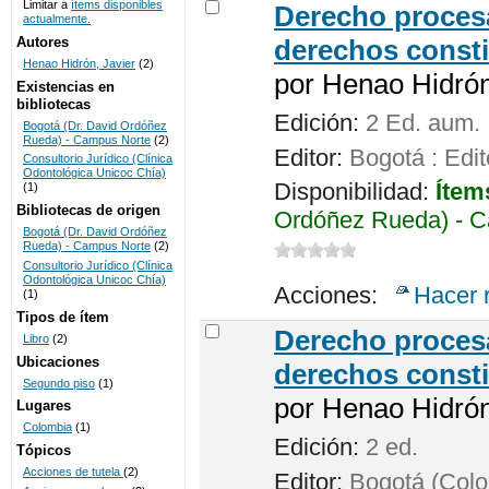
Limitar a
ítems disponibles
Derecho procesa
actualmente.
UNICOC
Autores
derechos consti
Henao Hidrón, Javier
(2)
por
Henao Hidrón,
Existencias en
bibliotecas
Edición:
2 Ed. aum.
Bogotá (Dr. David Ordóñez
Rueda) - Campus Norte
(2)
Editor:
Bogotá : Edit
Consultorio Jurídico (Clínica
Odontológica Unicoc Chía)
Disponibilidad:
Ítem
(1)
Bibliotecas de origen
Ordóñez Rueda) - C
Bogotá (Dr. David Ordóñez
Rueda) - Campus Norte
(2)
Consultorio Jurídico (Clínica
Odontológica Unicoc Chía)
Acciones:
Hacer 
(1)
Tipos de ítem
Derecho procesa
Libro
(2)
Ubicaciones
derechos consti
Segundo piso
(1)
por
Henao Hidrón,
Lugares
Colombia
(1)
Edición:
2 ed.
Tópicos
Acciones de tutela
(2)
Editor:
Bogotá (Colom