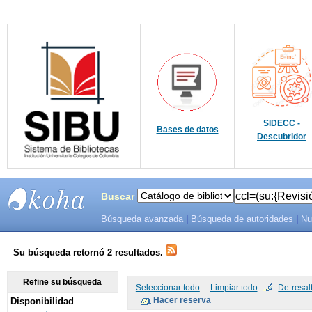
SIDECC -
Bases de datos
Descubridor
Buscar
Búsqueda avanzada
|
Búsqueda de autoridades
|
Nu
SIBU -
SISTEMAS
Su búsqueda retornó 2 resultados.
DE
Refine su búsqueda
Seleccionar todo
Limpiar todo
De-resal
Disponibilidad
BIBLIOTECAS