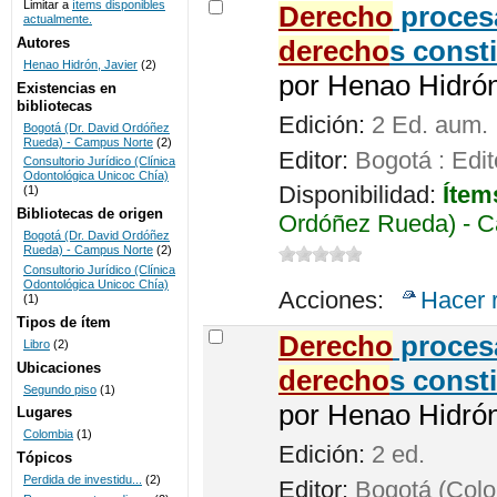
Limitar a
ítems disponibles
De
recho
procesa
actualmente.
UNICOC
Autores
de
recho
s const
Henao Hidrón, Javier
(2)
por
Henao Hidrón,
Existencias en
bibliotecas
Edición:
2 Ed. aum.
Bogotá (Dr. David Ordóñez
Rueda) - Campus Norte
(2)
Editor:
Bogotá : Edit
Consultorio Jurídico (Clínica
Odontológica Unicoc Chía)
Disponibilidad:
Ítem
(1)
Bibliotecas de origen
Ordóñez Rueda) - C
Bogotá (Dr. David Ordóñez
Rueda) - Campus Norte
(2)
Consultorio Jurídico (Clínica
Odontológica Unicoc Chía)
Acciones:
Hacer 
(1)
Tipos de ítem
De
recho
procesa
Libro
(2)
Ubicaciones
de
recho
s const
Segundo piso
(1)
por
Henao Hidrón,
Lugares
Colombia
(1)
Edición:
2 ed.
Tópicos
Perdida de investidu...
(2)
Editor:
Bogotá (Colom