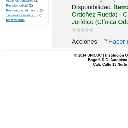
Acciones populares
(2)
Disponibilidad:
Ítem
Revisión judicial
(2)
Revocatoria del mand...
(2)
Ordóñez Rueda) - Ca
Tribunales constituc...
(2)
Jurídico (Clínica Od
Mostrar más
Acciones:
Hacer 
© 2014 UNICOC | Institución U
Bogotá D.C. Autopista
Cali: Calle 13 Norte