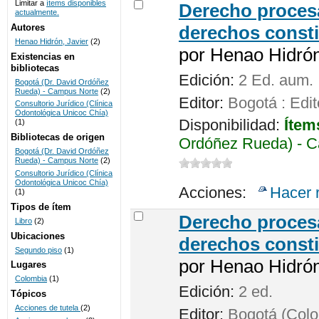
Limitar a
ítems disponibles
Derecho procesa
actualmente.
UNICOC
Autores
derechos consti
Henao Hidrón, Javier
(2)
por
Henao Hidrón,
Existencias en
bibliotecas
Edición:
2 Ed. aum.
Bogotá (Dr. David Ordóñez
Rueda) - Campus Norte
(2)
Editor:
Bogotá : Edit
Consultorio Jurídico (Clínica
Odontológica Unicoc Chía)
Disponibilidad:
Ítem
(1)
Bibliotecas de origen
Ordóñez Rueda) - C
Bogotá (Dr. David Ordóñez
Rueda) - Campus Norte
(2)
Consultorio Jurídico (Clínica
Odontológica Unicoc Chía)
Acciones:
Hacer 
(1)
Tipos de ítem
Derecho procesa
Libro
(2)
Ubicaciones
derechos consti
Segundo piso
(1)
por
Henao Hidrón,
Lugares
Colombia
(1)
Edición:
2 ed.
Tópicos
Acciones de tutela
(2)
Editor:
Bogotá (Colom