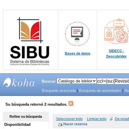
SIDECC -
Bases de datos
Descubridor
Buscar
Búsqueda avanzada
|
Búsqueda de autoridades
|
Nu
SIBU -
SISTEMAS
Su búsqueda retornó 2 resultados.
DE
Refine su búsqueda
Seleccionar todo
Limpiar todo
De-resal
Disponibilidad
BIBLIOTECAS