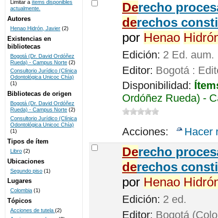
Limitar a
ítems disponibles
De
recho procesa
actualmente.
UNICOC
Autores
de
rechos consti
Henao Hidrón, Javier
(2)
por
Henao
Hidró
Existencias en
bibliotecas
Edición:
2 Ed. aum.
Bogotá (Dr. David Ordóñez
Rueda) - Campus Norte
(2)
Editor:
Bogotá : Edit
Consultorio Jurídico (Clínica
Odontológica Unicoc Chía)
Disponibilidad:
Ítem
(1)
Bibliotecas de origen
Ordóñez Rueda) - C
Bogotá (Dr. David Ordóñez
Rueda) - Campus Norte
(2)
Consultorio Jurídico (Clínica
Odontológica Unicoc Chía)
Acciones:
Hacer 
(1)
Tipos de ítem
De
recho proces
Libro
(2)
Ubicaciones
de
rechos consti
Segundo piso
(1)
por
Henao
Hidró
Lugares
Colombia
(1)
Edición:
2 ed.
Tópicos
Acciones de tutela
(2)
Editor:
Bogotá (Colom