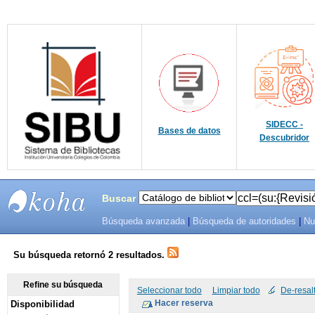
SIDECC -
Bases de datos
Descubridor
Buscar
Búsqueda avanzada
|
Búsqueda de autoridades
|
Nu
SIBU -
SISTEMAS
Su búsqueda retornó 2 resultados.
DE
Refine su búsqueda
Seleccionar todo
Limpiar todo
De-resal
Disponibilidad
BIBLIOTECAS