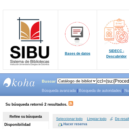
SIDECC -
Bases de datos
Descubridor
Buscar
Búsqueda avanzada
|
Búsqueda de autoridades
|
Nu
SIBU -
SISTEMAS
Su búsqueda retornó 2 resultados.
DE
Refine su búsqueda
Seleccionar todo
Limpiar todo
De-resal
Disponibilidad
BIBLIOTECAS