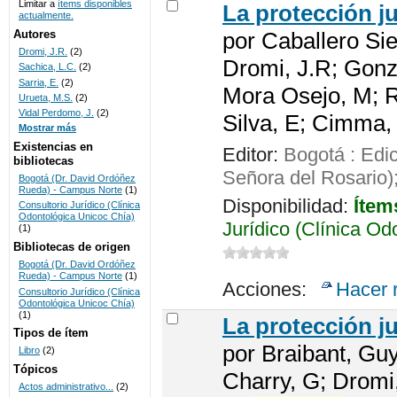
Limitar a
ítems disponibles
La protección j
actualmente.
UNICOC
Autores
por
Caballero Sie
Dromi, J.R.
(2)
Dromi, J.R; Gonz
Sachica, L.C.
(2)
Sarria, E.
(2)
Mora Osejo, M; R
Urueta, M.S.
(2)
Vidal Perdomo, J.
(2)
Silva, E; Cimma,
Mostrar más
Existencias en
Editor:
Bogotá : Edi
bibliotecas
Señora del Rosario)
Bogotá (Dr. David Ordóñez
Rueda) - Campus Norte
(1)
Disponibilidad:
Ítem
Consultorio Jurídico (Clínica
Odontológica Unicoc Chía)
Jurídico (Clínica Od
(1)
Bibliotecas de origen
Bogotá (Dr. David Ordóñez
Rueda) - Campus Norte
(1)
Acciones:
Hacer 
Consultorio Jurídico (Clínica
Odontológica Unicoc Chía)
(1)
La protección j
Tipos de ítem
por
Braibant, Guy
Libro
(2)
Tópicos
Charry, G; Dromi
Actos administrativo...
(2)