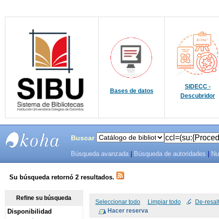
SIDECC -
Bases de datos
Descubridor
Buscar
Búsqueda avanzada
|
Búsqueda de autoridades
|
Nu
SIBU -
SISTEMAS
Su búsqueda retornó 2 resultados.
DE
Refine su búsqueda
Seleccionar todo
Limpiar todo
De-resal
Disponibilidad
BIBLIOTECAS