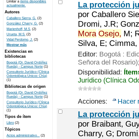
Limitar a
ítems disponibles
La protección j
actualmente.
UNICOC
Autores
por
Caballero Sie
Caballero Sierra, G.
(2)
Dromi, J.R; Gonz
González Charry, G.
(2)
Marienhoff, M.S,
(2)
Mora
Osejo,
M; Re
Urueta, M.S.
(2)
Vidal Perdomo, J.
(2)
Silva, E; Cimma,
Mostrar más
Existencias en
Editor:
Bogotá : Edi
bibliotecas
Señora del Rosario)
Bogotá (Dr. David Ordóñez
Rueda) - Campus Norte
(1)
Disponibilidad:
Ítem
Consultorio Jurídico (Clínica
Odontológica Unicoc Chía)
Jurídico (Clínica Od
(1)
Bibliotecas de origen
Bogotá (Dr. David Ordóñez
Rueda) - Campus Norte
(1)
Acciones:
Hacer 
Consultorio Jurídico (Clínica
Odontológica Unicoc Chía)
(1)
La protección j
Tipos de ítem
por
Braibant, Guy
Libro
(2)
Tópicos
Charry, G; Dromi
Actos administrativo...
(2)