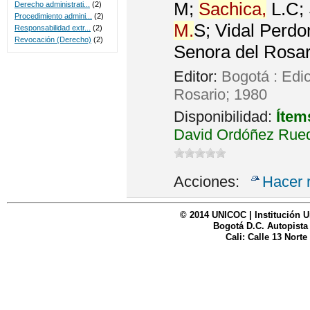
M;
Sachica,
L.C; 
Derecho administrati...
(2)
Procedimiento admini...
(2)
M.
S; Vidal Perdo
Responsabilidad extr...
(2)
Revocación (Derecho)
(2)
Senora del Rosar
Editor:
Bogotá : Edi
Rosario; 1980
Disponibilidad:
Ítem
David Ordóñez Rued
Acciones:
Hacer 
© 2014 UNICOC | Institución U
Bogotá D.C. Autopista
Cali: Calle 13 Norte