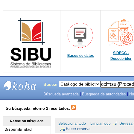
SIDECC -
Bases de datos
Descubridor
Buscar
Búsqueda avanzada
|
Búsqueda de autoridades
|
Nu
SIBU -
SISTEMAS
Su búsqueda retornó 2 resultados.
DE
Refine su búsqueda
Seleccionar todo
Limpiar todo
De-resal
Disponibilidad
BIBLIOTECAS