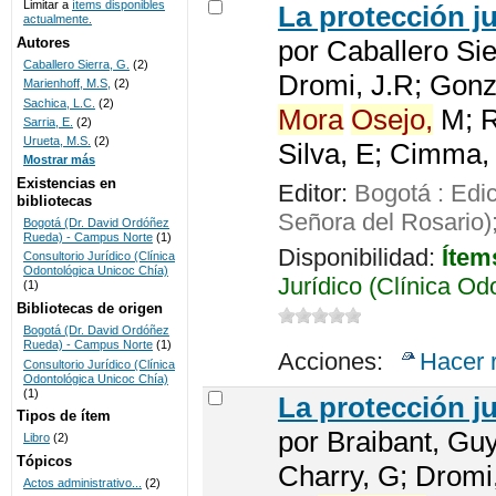
Limitar a
ítems disponibles
La protección j
actualmente.
UNICOC
Autores
por
Caballero Sie
Caballero Sierra, G.
(2)
Dromi, J.R; Gonz
Marienhoff, M.S,
(2)
Sachica, L.C.
(2)
Mora
Osejo,
M; R
Sarria, E.
(2)
Urueta, M.S.
(2)
Silva, E; Cimma,
Mostrar más
Existencias en
Editor:
Bogotá : Edi
bibliotecas
Señora del Rosario)
Bogotá (Dr. David Ordóñez
Rueda) - Campus Norte
(1)
Disponibilidad:
Ítem
Consultorio Jurídico (Clínica
Odontológica Unicoc Chía)
Jurídico (Clínica Od
(1)
Bibliotecas de origen
Bogotá (Dr. David Ordóñez
Rueda) - Campus Norte
(1)
Acciones:
Hacer 
Consultorio Jurídico (Clínica
Odontológica Unicoc Chía)
(1)
La protección j
Tipos de ítem
por
Braibant, Guy
Libro
(2)
Tópicos
Charry, G; Dromi
Actos administrativo...
(2)