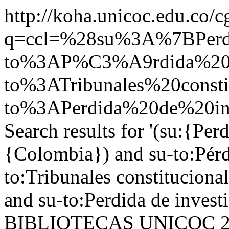
http://koha.unicoc.edu.co/c
q=ccl=%28su%3A%7BPer
to%3AP%C3%A9rdida%20d
to%3ATribunales%20con
to%3APerdida%20de%20inv
Search results for '(su:{Per
{Colombia}) and su-to:Pérd
to:Tribunales constituciona
and su-to:Perdida de inve
BIBLIOTECAS UNICOC