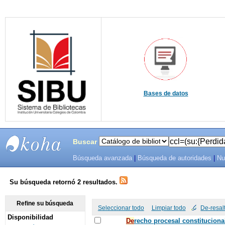
Bases de datos
Buscar
Búsqueda avanzada
|
Búsqueda de autoridades
|
Nu
SIBU -
SISTEMAS
Su búsqueda retornó 2 resultados.
DE
Refine su búsqueda
Seleccionar todo
Limpiar todo
De-resal
Disponibilidad
BIBLIOTECAS
De
recho procesal constituciona