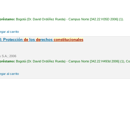
 préstamo:
Bogotá (Dr. David Ordóñez Rueda) - Campus Norte [342.22 H35D 2006] (1).
gar al carrito
l: Protección
de
los
de
rechos
constitucionales
s S.A.; 2006
 préstamo:
Bogotá (Dr. David Ordóñez Rueda) - Campus Norte [342.22 H493d 2006] (1), Cons
gar al carrito