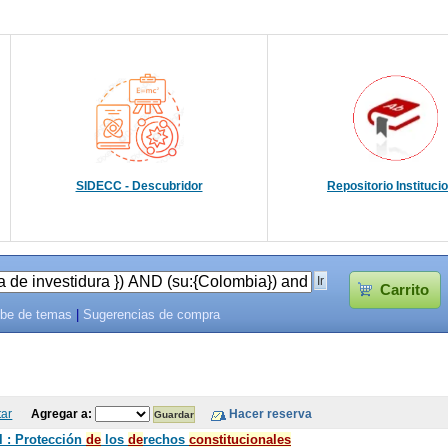
SIDECC - Descubridor
Repositorio Instituci
Carrito
be de temas
|
Sugerencias de compra
tar
Agregar a:
l : Protección
de
los
de
rechos
constitucionales