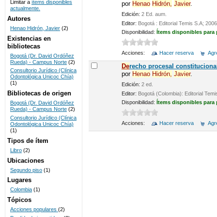
Limitar a
ítems disponibles
por
Henao
Hidrón,
Javier
.
actualmente.
UNICOC
Edición:
2 Ed. aum.
Autores
Editor:
Bogotá : Editorial Temis S.A; 2006
Henao Hidrón, Javier
(2)
Disponibilidad:
Ítems disponibles para
Existencias en
bibliotecas
Acciones:
Hacer reserva
Agre
Bogotá (Dr. David Ordóñez
Rueda) - Campus Norte
(2)
De
recho procesal constituciona
Consultorio Jurídico (Clínica
por
Henao
Hidrón,
Javier
.
Odontológica Unicoc Chía)
(1)
Edición:
2 ed.
Bibliotecas de origen
Editor:
Bogotá (Colombia): Editorial Temi
Disponibilidad:
Ítems disponibles para
Bogotá (Dr. David Ordóñez
Rueda) - Campus Norte
(2)
Consultorio Jurídico (Clínica
Acciones:
Hacer reserva
Agre
Odontológica Unicoc Chía)
(1)
Tipos de ítem
Libro
(2)
Ubicaciones
Segundo piso
(1)
Lugares
Colombia
(1)
Tópicos
Acciones populares
(2)