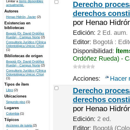
Limitar a
ítems disponibles
Derecho procesa
actualmente.
UNICOC
Autores
derechos consti
Henao Hidrón, Javier
(2)
por
Henao Hidrón,
Existencias en
bibliotecas
Edición:
2 Ed. aum.
Bogotá (Dr. David Ordóñez
Rueda) - Campus Norte
(2)
Editor:
Bogotá : Edit
Consultorio Jurídico (Clínica
Odontológica Unicoc Chía)
Disponibilidad:
Ítem
(1)
Bibliotecas de origen
Ordóñez Rueda) - C
Bogotá (Dr. David Ordóñez
Rueda) - Campus Norte
(2)
Consultorio Jurídico (Clínica
Odontológica Unicoc Chía)
Acciones:
Hacer 
(1)
Tipos de ítem
Derecho procesa
Libro
(2)
Ubicaciones
derechos consti
Segundo piso
(1)
por
Henao Hidrón,
Lugares
Colombia
(1)
Edición:
2 ed.
Tópicos
Acciones de tutela
(2)
Editor:
Bogotá (Colom