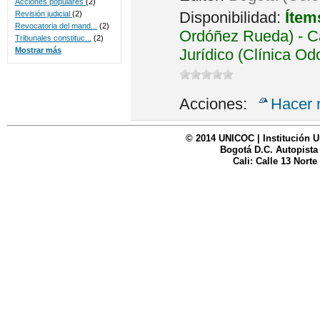
Acciones populares
(2)
Disponibilidad:
Ítem
Revisión judicial
(2)
Revocatoria del mand...
(2)
Ordóñez Rueda) - Ca
Tribunales constituc...
(2)
Jurídico (Clínica Od
Mostrar más
Acciones:
Hacer 
© 2014 UNICOC | Institución U
Bogotá D.C. Autopista
Cali: Calle 13 Norte