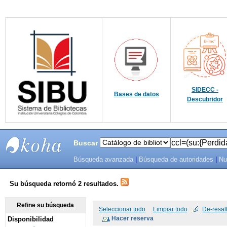
SIDECC -
Bases de datos
Descubridor
Buscar
Búsqueda avanzada
|
Búsqueda de autoridades
|
Nu
SIBU -
SISTEMAS
Su búsqueda retornó 2 resultados.
DE
Refine su búsqueda
Seleccionar todo
Limpiar todo
De-resal
Disponibilidad
BIBLIOTECAS