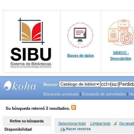
SIDECC -
Bases de datos
Descubridor
Buscar
Búsqueda avanzada
|
Búsqueda de autoridades
|
Nu
SIBU -
SISTEMAS
Su búsqueda retornó 2 resultados.
DE
Refine su búsqueda
Seleccionar todo
Limpiar todo
De-resal
Disponibilidad
BIBLIOTECAS