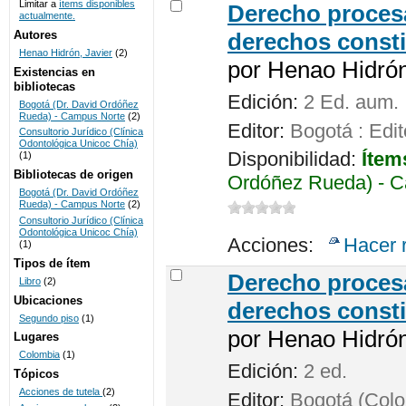
Limitar a
ítems disponibles
Derecho procesa
actualmente.
UNICOC
Autores
derechos consti
Henao Hidrón, Javier
(2)
por
Henao Hidrón,
Existencias en
bibliotecas
Edición:
2 Ed. aum.
Bogotá (Dr. David Ordóñez
Rueda) - Campus Norte
(2)
Editor:
Bogotá : Edit
Consultorio Jurídico (Clínica
Odontológica Unicoc Chía)
Disponibilidad:
Ítem
(1)
Bibliotecas de origen
Ordóñez Rueda) - C
Bogotá (Dr. David Ordóñez
Rueda) - Campus Norte
(2)
Consultorio Jurídico (Clínica
Odontológica Unicoc Chía)
Acciones:
Hacer 
(1)
Tipos de ítem
Derecho procesa
Libro
(2)
Ubicaciones
derechos consti
Segundo piso
(1)
por
Henao Hidrón,
Lugares
Colombia
(1)
Edición:
2 ed.
Tópicos
Acciones de tutela
(2)
Editor:
Bogotá (Colom