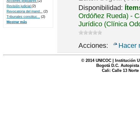
Acciones populares
(2)
Disponibilidad:
Ítem
Revisión judicial
(2)
Revocatoria del mand...
(2)
Ordóñez Rueda) - Ca
Tribunales constituc...
(2)
Jurídico (Clínica Od
Mostrar más
Acciones:
Hacer 
© 2014 UNICOC | Institución U
Bogotá D.C. Autopista
Cali: Calle 13 Norte