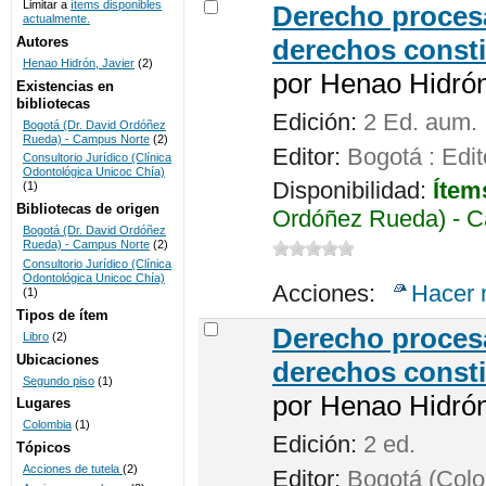
Limitar a
ítems disponibles
Derecho procesa
actualmente.
UNICOC
Autores
derechos consti
Henao Hidrón, Javier
(2)
por
Henao Hidrón,
Existencias en
bibliotecas
Edición:
2 Ed. aum.
Bogotá (Dr. David Ordóñez
Rueda) - Campus Norte
(2)
Editor:
Bogotá : Edit
Consultorio Jurídico (Clínica
Odontológica Unicoc Chía)
Disponibilidad:
Ítem
(1)
Bibliotecas de origen
Ordóñez Rueda) - C
Bogotá (Dr. David Ordóñez
Rueda) - Campus Norte
(2)
Consultorio Jurídico (Clínica
Odontológica Unicoc Chía)
Acciones:
Hacer 
(1)
Tipos de ítem
Derecho procesa
Libro
(2)
Ubicaciones
derechos consti
Segundo piso
(1)
por
Henao Hidrón,
Lugares
Colombia
(1)
Edición:
2 ed.
Tópicos
Acciones de tutela
(2)
Editor:
Bogotá (Colom