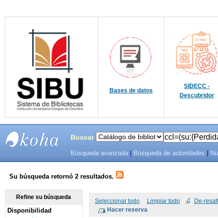
SIDECC -
Bases de datos
Descubridor
Buscar
Búsqueda avanzada
|
Búsqueda de autoridades
|
Nu
SIBU -
SISTEMAS
Su búsqueda retornó 2 resultados.
DE
Refine su búsqueda
Seleccionar todo
Limpiar todo
De-resal
Disponibilidad
BIBLIOTECAS