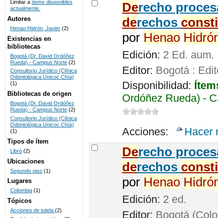
Limitar a
ítems disponibles
De
recho procesa
actualmente.
UNICOC
Autores
de
rechos
const
Henao Hidrón, Javier
(2)
por
Henao
Hidró
Existencias en
bibliotecas
Edición:
2 Ed. aum.
Bogotá (Dr. David Ordóñez
Rueda) - Campus Norte
(2)
Editor:
Bogotá : Edit
Consultorio Jurídico (Clínica
Odontológica Unicoc Chía)
Disponibilidad:
Ítem
(1)
Bibliotecas de origen
Ordóñez Rueda) - C
Bogotá (Dr. David Ordóñez
Rueda) - Campus Norte
(2)
Consultorio Jurídico (Clínica
Odontológica Unicoc Chía)
Acciones:
Hacer 
(1)
Tipos de ítem
De
recho proces
Libro
(2)
Ubicaciones
de
rechos
const
Segundo piso
(1)
por
Henao
Hidró
Lugares
Colombia
(1)
Edición:
2 ed.
Tópicos
Acciones de tutela
(2)
Editor:
Bogotá (Colom