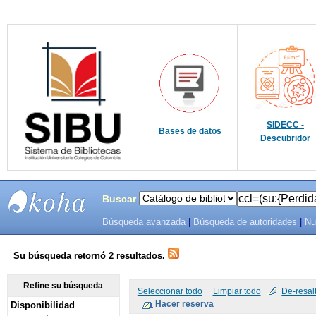
SIDECC -
Bases de datos
Descubridor
Buscar
Búsqueda avanzada
|
Búsqueda de autoridades
|
Nu
SIBU -
SISTEMAS
Su búsqueda retornó 2 resultados.
DE
Refine su búsqueda
Seleccionar todo
Limpiar todo
De-resal
Disponibilidad
BIBLIOTECAS