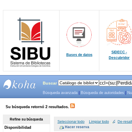
SIDECC -
Bases de datos
Descubridor
Buscar
Búsqueda avanzada
|
Búsqueda de autoridades
|
Nu
SIBU -
SISTEMAS
Su búsqueda retornó 2 resultados.
DE
Refine su búsqueda
Seleccionar todo
Limpiar todo
De-resal
Disponibilidad
BIBLIOTECAS