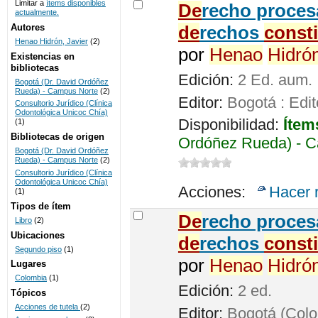
Limitar a
ítems disponibles
De
recho procesa
actualmente.
UNICOC
Autores
de
rechos
const
Henao Hidrón, Javier
(2)
por
Henao
Hidró
Existencias en
bibliotecas
Edición:
2 Ed. aum.
Bogotá (Dr. David Ordóñez
Rueda) - Campus Norte
(2)
Editor:
Bogotá : Edit
Consultorio Jurídico (Clínica
Odontológica Unicoc Chía)
Disponibilidad:
Ítem
(1)
Bibliotecas de origen
Ordóñez Rueda) - C
Bogotá (Dr. David Ordóñez
Rueda) - Campus Norte
(2)
Consultorio Jurídico (Clínica
Odontológica Unicoc Chía)
Acciones:
Hacer 
(1)
Tipos de ítem
De
recho proces
Libro
(2)
Ubicaciones
de
rechos
const
Segundo piso
(1)
por
Henao
Hidró
Lugares
Colombia
(1)
Edición:
2 ed.
Tópicos
Acciones de tutela
(2)
Editor:
Bogotá (Colom