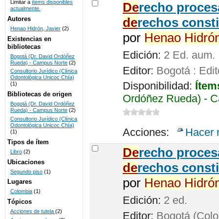
Limitar a
ítems disponibles
De
recho procesa
actualmente.
UNICOC
Autores
de
rechos consti
Henao Hidrón, Javier
(2)
por
Henao
Hidró
Existencias en
bibliotecas
Edición:
2 Ed. aum.
Bogotá (Dr. David Ordóñez
Rueda) - Campus Norte
(2)
Editor:
Bogotá : Edit
Consultorio Jurídico (Clínica
Odontológica Unicoc Chía)
Disponibilidad:
Ítem
(1)
Bibliotecas de origen
Ordóñez Rueda) - C
Bogotá (Dr. David Ordóñez
Rueda) - Campus Norte
(2)
Consultorio Jurídico (Clínica
Odontológica Unicoc Chía)
Acciones:
Hacer 
(1)
Tipos de ítem
De
recho proces
Libro
(2)
Ubicaciones
de
rechos consti
Segundo piso
(1)
por
Henao
Hidró
Lugares
Colombia
(1)
Edición:
2 ed.
Tópicos
Acciones de tutela
(2)
Editor:
Bogotá (Colom