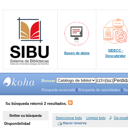
SIDECC -
Bases de datos
Descubridor
Buscar
Búsqueda avanzada
|
Búsqueda de autoridades
|
Nu
SIBU -
SISTEMAS
Su búsqueda retornó 2 resultados.
DE
Refine su búsqueda
Seleccionar todo
Limpiar todo
De-resal
Disponibilidad
BIBLIOTECAS