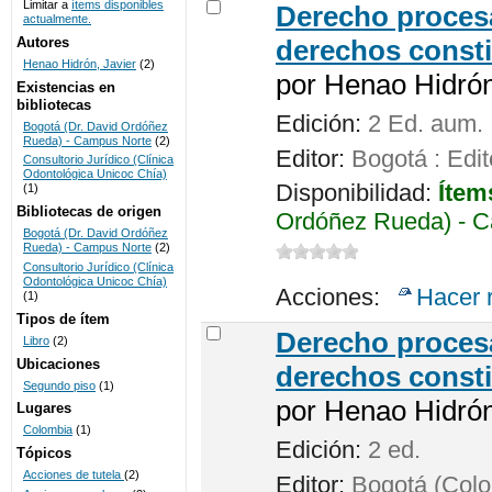
Limitar a
ítems disponibles
Derecho procesa
actualmente.
UNICOC
Autores
derechos consti
Henao Hidrón, Javier
(2)
por
Henao Hidrón,
Existencias en
bibliotecas
Edición:
2 Ed. aum.
Bogotá (Dr. David Ordóñez
Rueda) - Campus Norte
(2)
Editor:
Bogotá : Edit
Consultorio Jurídico (Clínica
Odontológica Unicoc Chía)
Disponibilidad:
Ítem
(1)
Bibliotecas de origen
Ordóñez Rueda) - C
Bogotá (Dr. David Ordóñez
Rueda) - Campus Norte
(2)
Consultorio Jurídico (Clínica
Odontológica Unicoc Chía)
Acciones:
Hacer 
(1)
Tipos de ítem
Derecho procesa
Libro
(2)
Ubicaciones
derechos consti
Segundo piso
(1)
por
Henao Hidrón,
Lugares
Colombia
(1)
Edición:
2 ed.
Tópicos
Acciones de tutela
(2)
Editor:
Bogotá (Colom