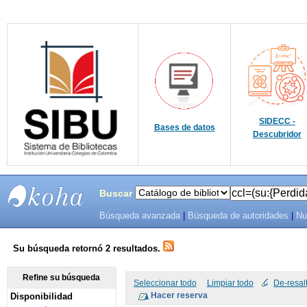
SIDECC -
Bases de datos
Descubridor
Buscar
Búsqueda avanzada
|
Búsqueda de autoridades
|
Nu
SIBU -
SISTEMAS
Su búsqueda retornó 2 resultados.
DE
Refine su búsqueda
Seleccionar todo
Limpiar todo
De-resal
Disponibilidad
BIBLIOTECAS