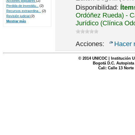
Acciones populares
(2)
Disponibilidad:
Ítem
Perdida de investidu...
(2)
Recursos extraordina...
(2)
Ordóñez Rueda) - Ca
Revisión judicial
(2)
Jurídico (Clínica Od
Mostrar más
Acciones:
Hacer 
© 2014 UNICOC | Institución U
Bogotá D.C. Autopista
Cali: Calle 13 Norte