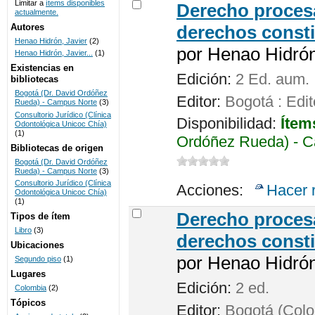
Limitar a
ítems disponibles
Derecho procesa
actualmente.
UNICOC
Autores
derechos consti
Henao Hidrón, Javier
(2)
por
Henao Hidrón,
Henao Hidrón, Javier...
(1)
Existencias en
Edición:
2 Ed. aum.
bibliotecas
Bogotá (Dr. David Ordóñez
Editor:
Bogotá : Edit
Rueda) - Campus Norte
(3)
Consultorio Jurídico (Clínica
Disponibilidad:
Ítem
Odontológica Unicoc Chía)
(1)
Ordóñez Rueda) - C
Bibliotecas de origen
Bogotá (Dr. David Ordóñez
Rueda) - Campus Norte
(3)
Consultorio Jurídico (Clínica
Acciones:
Hacer 
Odontológica Unicoc Chía)
(1)
Derecho procesa
Tipos de ítem
Libro
(3)
derechos consti
Ubicaciones
por
Henao Hidrón,
Segundo piso
(1)
Lugares
Edición:
2 ed.
Colombia
(2)
Tópicos
Editor:
Bogotá (Colom