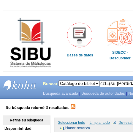
SIDECC -
Bases de datos
Descubridor
Buscar
Búsqueda avanzada
|
Búsqueda de autoridades
|
Nu
SIBU -
SISTEMAS
Su búsqueda retornó 3 resultados.
DE
Refine su búsqueda
Seleccionar todo
Limpiar todo
De-resal
Disponibilidad
BIBLIOTECAS