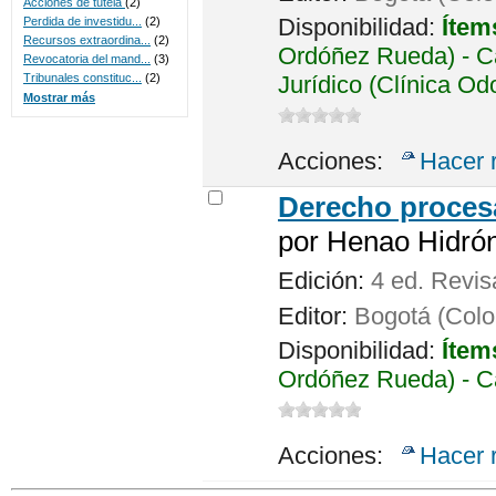
Acciones de tutela
(2)
Disponibilidad:
Ítem
Perdida de investidu...
(2)
Recursos extraordina...
(2)
Ordóñez Rueda) - Ca
Revocatoria del mand...
(3)
Jurídico (Clínica Od
Tribunales constituc...
(2)
Mostrar más
Acciones:
Hacer 
Derecho procesa
por
Henao Hidrón,
Edición:
4 ed. Revis
Editor:
Bogotá (Colom
Disponibilidad:
Ítem
Ordóñez Rueda) - C
Acciones:
Hacer 