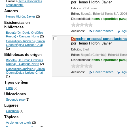
Limitar a
ítems disponibles
por
Henao Hidrón, Javier.
actualmente.
UNICOC
Edición:
2 Ed. aum.
Autores
Editor:
Bogotá : Editorial Temis S.A; 2006
Henao Hidrón, Javier
(2)
Disponibilidad:
Ítems disponibles para
Existencias en
bibliotecas
Acciones:
Hacer reserva
Agre
Bogotá (Dr. David Ordóñez
Rueda) - Campus Norte
(2)
De
recho procesal constituciona
Consultorio Jurídico (Clínica
por
Henao Hidrón, Javier.
Odontológica Unicoc Chía)
(1)
Edición:
2 ed.
Bibliotecas de origen
Editor:
Bogotá (Colombia): Editorial Temi
Disponibilidad:
Ítems disponibles para
Bogotá (Dr. David Ordóñez
Rueda) - Campus Norte
(2)
Consultorio Jurídico (Clínica
Acciones:
Hacer reserva
Agre
Odontológica Unicoc Chía)
(1)
Tipos de ítem
Libro
(2)
Ubicaciones
Segundo piso
(1)
Lugares
Colombia
(1)
Tópicos
Acciones de tutela
(2)