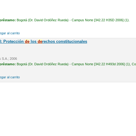
 préstamo:
Bogotá (Dr. David Ordóñez Rueda) - Campus Norte [342.22 H35D 2006] (1).
gar al carrito
l: Protección
de
los
de
rechos constitucionales
s S.A.; 2006
 préstamo:
Bogotá (Dr. David Ordóñez Rueda) - Campus Norte [342.22 H493d 2006] (1), Cons
gar al carrito