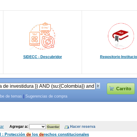
SIDECC - Descubridor
Repositorio Instituci
Carrito
be de temas
|
Sugerencias de compra
tar
Agregar a:
l : Protección
de
los
de
rechos constitucionales