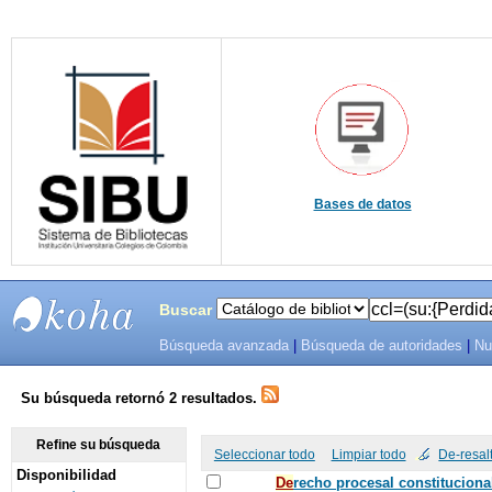
Bases de datos
Buscar
Búsqueda avanzada
|
Búsqueda de autoridades
|
Nu
SIBU -
SISTEMAS
Su búsqueda retornó 2 resultados.
DE
Refine su búsqueda
Seleccionar todo
Limpiar todo
De-resal
Disponibilidad
BIBLIOTECAS
De
recho procesal constituciona