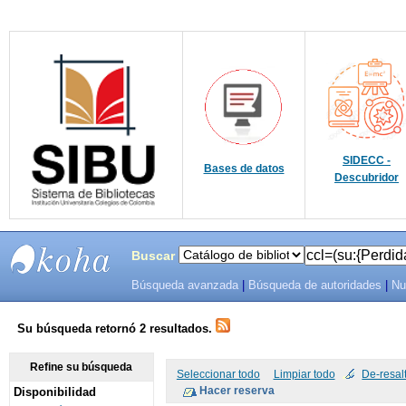
SIDECC -
Bases de datos
Descubridor
Buscar
Búsqueda avanzada
|
Búsqueda de autoridades
|
Nu
SIBU -
SISTEMAS
Su búsqueda retornó 2 resultados.
DE
Refine su búsqueda
Seleccionar todo
Limpiar todo
De-resal
Disponibilidad
BIBLIOTECAS