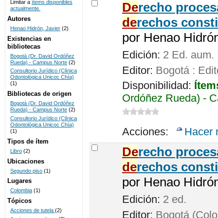
Limitar a
ítems disponibles
De
recho procesa
actualmente.
UNICOC
Autores
de
rechos consti
Henao Hidrón, Javier
(2)
por
Henao Hidrón,
Existencias en
bibliotecas
Edición:
2 Ed. aum.
Bogotá (Dr. David Ordóñez
Rueda) - Campus Norte
(2)
Editor:
Bogotá : Edit
Consultorio Jurídico (Clínica
Odontológica Unicoc Chía)
Disponibilidad:
Ítem
(1)
Bibliotecas de origen
Ordóñez Rueda) - C
Bogotá (Dr. David Ordóñez
Rueda) - Campus Norte
(2)
Consultorio Jurídico (Clínica
Odontológica Unicoc Chía)
Acciones:
Hacer 
(1)
Tipos de ítem
De
recho proces
Libro
(2)
Ubicaciones
de
rechos consti
Segundo piso
(1)
por
Henao Hidrón,
Lugares
Colombia
(1)
Edición:
2 ed.
Tópicos
Acciones de tutela
(2)
Editor:
Bogotá (Colom