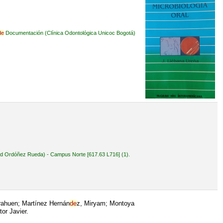
de
Documentación (Clínica Odontológica Unicoc Bogotá)
avid Ordóñez Rueda) - Campus Norte [617.63 L716] (1).
Irahuen; Martínez Hernán
de
z, Miryam; Montoya
or Javier.