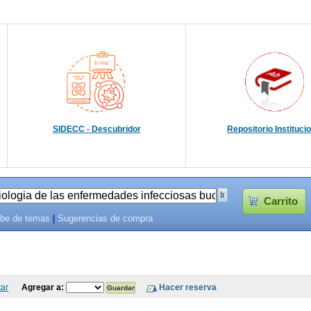
SIDECC - Descubridor
Repositorio Instituci
Carrito
be de temas
|
Sugerencias de compra
tar
Agregar a: