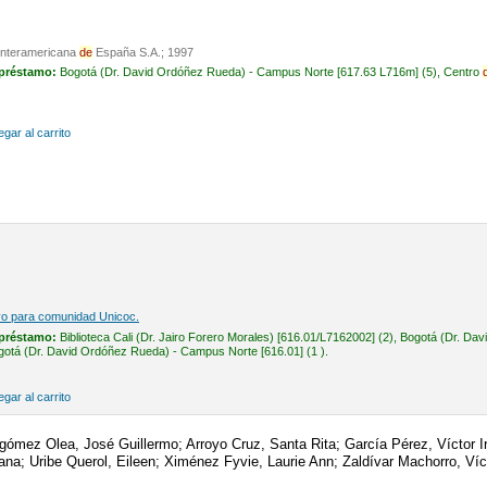
 Interamericana
de
España S.A.; 1997
 préstamo:
Bogotá (Dr. David Ordóñez Rueda) - Campus Norte [617.63 L716m] (5), Centro
gar al carrito
vo para comunidad Unicoc.
 préstamo:
Biblioteca Cali (Dr. Jairo Forero Morales) [616.01/L7162002] (2), Bogotá (Dr. D
gotá (Dr. David Ordóñez Rueda) - Campus Norte [616.01] (1 ).
gar al carrito
lagómez Olea, José Guillermo; Arroyo Cruz, Santa Rita; García Pérez, Víctor 
ana; Uribe Querol, Eileen; Ximénez Fyvie, Laurie Ann; Zaldívar Machorro, Víct