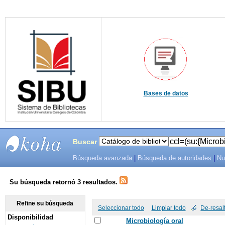
Bases de datos
Buscar
Búsqueda avanzada
|
Búsqueda de autoridades
|
Nu
SIBU -
SISTEMAS
Su búsqueda retornó 3 resultados.
DE
Refine su búsqueda
Seleccionar todo
Limpiar todo
De-resal
Disponibilidad
BIBLIOTECAS
Microbiología oral