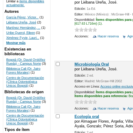
Limitar a
ítems disponibles
por
Liébana Ureña, José.
actualmente.
UNICOC
Edición:
1a Ed.
Autores
Editor:
México (México) : McGraw-Hill -
García Pérez, Víctor...
(1)
Disponibilidad:
Ítems disponibles para
Liébana Ureña, José
(2)
[617.63 L716m] (1).
Martínez Hernández, ...
(1)
Uribe Querol, Eileen
(1)
Acciones:
Hacer reserva
Agre
Ximénez Fyvie, Lauri...
(1)
Mostrar más
Existencias en
bibliotecas
Bogotá (Dr. David Ordóñez
Rueda) - Campus Norte
(3)
Microbiología Oral
por
Liébana Ureña, José.
Biblioteca Cali (Dr. Jairo
Forero Morales)
(1)
Edición:
2 ed.
Centro de Documentación
Editor:
Madrid: McGraw-Hill 2002
(Clínica Odontológica
Unicoc Bogotá)
(1)
Acceso en Línea:
Acceso online exclusi
Bibliotecas de origen
Disponibilidad:
Ítems disponibles para
Ítems disponibles para referencia:
Bo
Bogotá (Dr. David Ordóñez
Rueda) - Campus Norte
(3)
Biblioteca Cali (Dr. Jairo
Acciones:
Hacer reserva
Agre
Forero Morales)
(1)
Centro de Documentación
Ecología oral
(Clínica Odontológica
por
Almaguer Flores, Argelia; Vil
Unicoc Bogotá)
(1)
Ayala, Gonzalo; Pérez Soria, Adri
Tipos de ítem
Edición:
2 ed.