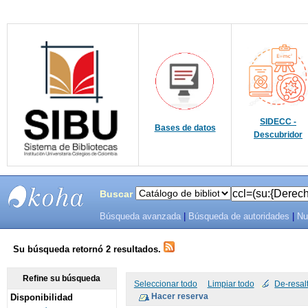
SIDECC -
Bases de datos
Descubridor
Buscar
Búsqueda avanzada
|
Búsqueda de autoridades
|
Nu
SIBU -
SISTEMAS
Su búsqueda retornó 2 resultados.
DE
Refine su búsqueda
Seleccionar todo
Limpiar todo
De-resal
Disponibilidad
BIBLIOTECAS