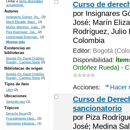
Limitar a
ítems disponibles
Curso de derech
actualmente.
UNICOC
Autores
por
Insignares G
Insignares Gómez, Ro...
(2)
José; Marín Eliza
Marín Elizalde, Maur...
(2)
Muñoz Martínez, Gabr...
(2)
Rodríguez, Julio
Piza Rodríguez, Juli...
(2)
Universidad Externad...
(2)
Colombia
Mostrar más
Existencias en
Editor:
Bogotá (Colo
bibliotecas
Disponibilidad:
Ítem
Bogotá (Dr. David Ordóñez
Rueda) - Campus Norte
(2)
Ordóñez Rueda) - C
Bibliotecas de origen
Bogotá (Dr. David Ordóñez
Rueda) - Campus Norte
(2)
Tipos de ítem
Acciones:
Hacer 
Libro
(2)
Ubicaciones
Curso de Derech
Segundo piso
(1)
sancionatorio
Tópicos
Derecho fiscal
(2)
por
Piza Rodrígu
Procedimiento tribut...
(2)
Sanciones tributaria...
(1)
José; Medina Sal