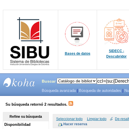
SIDECC -
Bases de datos
Descubridor
Buscar
Búsqueda avanzada
|
Búsqueda de autoridades
|
Nu
SIBU -
SISTEMAS
Su búsqueda retornó 2 resultados.
DE
Refine su búsqueda
Seleccionar todo
Limpiar todo
De-resal
Disponibilidad
BIBLIOTECAS