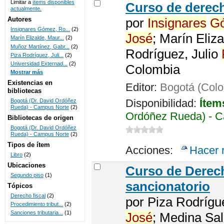
Limitar a
ítems disponibles
Curso de dere
actualmente.
UNICOC
Autores
por
Insignares
G
Insignares Gómez, Ro...
(2)
José
; Marín Eliz
Marín Elizalde, Maur...
(2)
Muñoz Martínez, Gabr...
(2)
Rodríguez, Julio
Piza Rodríguez, Juli...
(2)
Universidad Externad...
(2)
Colombia
Mostrar más
Existencias en
Editor:
Bogotá (Colo
bibliotecas
Disponibilidad:
Ítem
Bogotá (Dr. David Ordóñez
Rueda) - Campus Norte
(2)
Ordóñez Rueda) - C
Bibliotecas de origen
Bogotá (Dr. David Ordóñez
Rueda) - Campus Norte
(2)
Tipos de ítem
Acciones:
Hacer 
Libro
(2)
Ubicaciones
Curso de Derech
Segundo piso
(1)
sancionatorio
Tópicos
Derecho fiscal
(2)
por
Piza Rodrígu
Procedimiento tribut...
(2)
Sanciones tributaria...
(1)
José
; Medina Sa