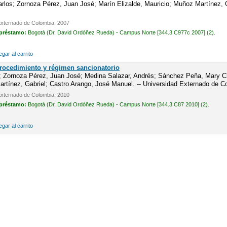
los; Zornoza Pérez, Juan José; Marín Elizalde, Mauricio; Muñoz Martínez, Ga
Externado de Colombia; 2007
 préstamo:
Bogotá (Dr. David Ordóñez Rueda) - Campus Norte [344.3 C977c 2007] (2).
gar al carrito
Procedimiento y régimen sancionatorio
; Zornoza Pérez, Juan José; Medina Salazar, Andrés; Sánchez Peña, Mary Cla
tínez, Gabriel; Castro Arango, José Manuel. -- Universidad Externado de C
Externado de Colombia; 2010
 préstamo:
Bogotá (Dr. David Ordóñez Rueda) - Campus Norte [344.3 C87 2010] (2).
gar al carrito