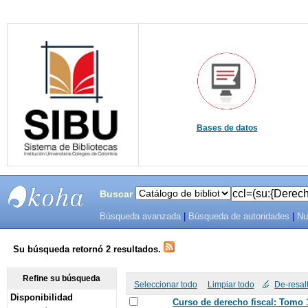
Bases de datos
Buscar
Búsqueda avanzada
|
Búsqueda de autoridades
|
Nu
SIBU -
SISTEMAS
Su búsqueda retornó 2 resultados.
DE
Refine su búsqueda
Seleccionar todo
Limpiar todo
De-resal
Disponibilidad
BIBLIOTECAS
Curso de derecho fiscal: Tomo 