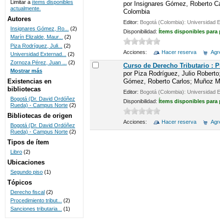
Limitar a
ítems disponibles
por
Insignares Gómez, Roberto Car
actualmente.
Colombia
UNICOC
Autores
Editor:
Bogotá (Colombia): Universidad 
Insignares Gómez, Ro...
(2)
Disponibilidad:
Ítems disponibles para
Marín Elizalde, Maur...
(2)
Piza Rodríguez, Juli...
(2)
Acciones:
Hacer reserva
Agre
Universidad Externad...
(2)
Zornoza Pérez, Juan ...
(2)
Curso de Derecho Tributario : 
Mostrar más
por
Piza Rodríguez, Julio Roberto
Gómez, Roberto Carlos; Muñoz Mar
Existencias en
bibliotecas
Editor:
Bogotá (Colombia): Universidad 
Bogotá (Dr. David Ordóñez
Disponibilidad:
Ítems disponibles para
Rueda) - Campus Norte
(2)
Bibliotecas de origen
Acciones:
Hacer reserva
Agre
Bogotá (Dr. David Ordóñez
Rueda) - Campus Norte
(2)
Tipos de ítem
Libro
(2)
Ubicaciones
Segundo piso
(1)
Tópicos
Derecho fiscal
(2)
Procedimiento tribut...
(2)
Sanciones tributaria...
(1)