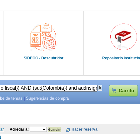
SIDECC - Descubridor
Repositorio Instituci
Carrito
be de temas
|
Sugerencias de compra
tar
Agregar a:
1