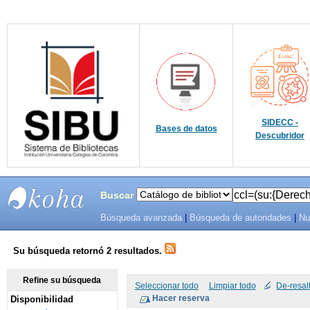
SIDECC -
Bases de datos
Descubridor
Buscar
Búsqueda avanzada
|
Búsqueda de autoridades
|
Nu
SIBU -
SISTEMAS
Su búsqueda retornó 2 resultados.
DE
Refine su búsqueda
Seleccionar todo
Limpiar todo
De-resal
Disponibilidad
BIBLIOTECAS