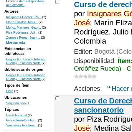
Limitar a
ítems disponibles
Curso de dere
actualmente.
UNICOC
Autores
por
Insignares
G
Insignares Gómez, Ro...
(2)
José
; Marín Eliz
Marín Elizalde, Maur...
(2)
Muñoz Martínez, Gabr...
(2)
Rodríguez, Julio
Piza Rodríguez, Juli...
(2)
Zornoza Pérez, Juan ...
(2)
Colombia
Mostrar más
Existencias en
Editor:
Bogotá (Colo
bibliotecas
Disponibilidad:
Ítem
Bogotá (Dr. David Ordóñez
Rueda) - Campus Norte
(2)
Ordóñez Rueda) - C
Bibliotecas de origen
Bogotá (Dr. David Ordóñez
Rueda) - Campus Norte
(2)
Tipos de ítem
Acciones:
Hacer 
Libro
(2)
Ubicaciones
Curso de Derech
Segundo piso
(1)
sancionatorio
Tópicos
Derecho fiscal
(2)
por
Piza Rodrígu
Procedimiento tribut...
(2)
Sanciones tributaria...
(1)
José
; Medina Sa