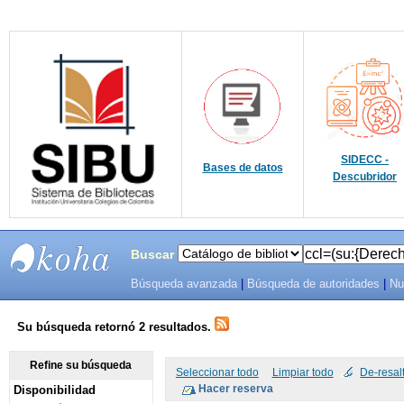
SIDECC -
Bases de datos
Descubridor
Buscar
Búsqueda avanzada
|
Búsqueda de autoridades
|
Nu
SIBU -
SISTEMAS
Su búsqueda retornó 2 resultados.
DE
Refine su búsqueda
Seleccionar todo
Limpiar todo
De-resal
Disponibilidad
BIBLIOTECAS