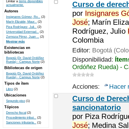
Limitar a
ítems disponibles
Curso de derech
actualmente.
UNICOC
Autores
por
Insignares
G
Insignares Gómez, Ro...
(2)
José
; Marín Eliz
Marín Elizalde, Maur...
(2)
Piza Rodríguez, Juli...
(2)
Rodríguez, Julio
Universidad Externad...
(2)
Zornoza Pérez, Juan ...
(2)
Colombia
Mostrar más
Existencias en
Editor:
Bogotá (Colo
bibliotecas
Disponibilidad:
Ítem
Bogotá (Dr. David Ordóñez
Rueda) - Campus Norte
(2)
Ordóñez Rueda) - C
Bibliotecas de origen
Bogotá (Dr. David Ordóñez
Rueda) - Campus Norte
(2)
Tipos de ítem
Acciones:
Hacer 
Libro
(2)
Ubicaciones
Curso de Dere
Segundo piso
(1)
sancionatorio
Tópicos
Derecho fiscal
(2)
por
Piza Rodrígu
Procedimiento tribut...
(2)
Sanciones tributaria...
(1)
José
; Medina Sa