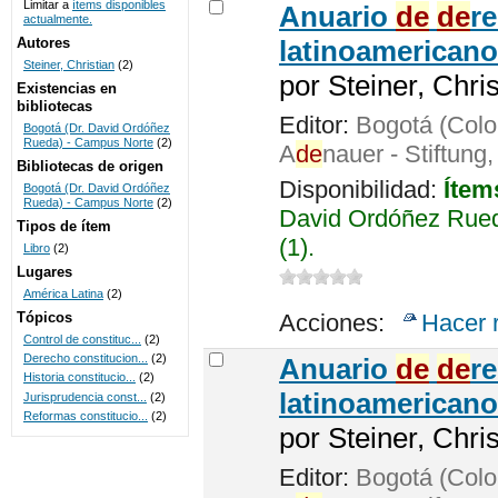
Limitar a
ítems disponibles
Anuario
de
de
r
actualmente.
UNICOC
Autores
latinoamericano
Steiner, Christian
(2)
por
Steiner, Chri
Existencias en
bibliotecas
Editor:
Bogotá (Colo
Bogotá (Dr. David Ordóñez
Rueda) - Campus Norte
(2)
A
de
nauer - Stiftung
Bibliotecas de origen
Disponibilidad:
Ítem
Bogotá (Dr. David Ordóñez
Rueda) - Campus Norte
(2)
David Ordóñez Rued
Tipos de ítem
(1).
Libro
(2)
Lugares
América Latina
(2)
Tópicos
Acciones:
Hacer 
Control de constituc...
(2)
Derecho constitucion...
(2)
Anuario
de
de
r
Historia constitucio...
(2)
latinoamericano
Jurisprudencia const...
(2)
Reformas constitucio...
(2)
por
Steiner, Chri
Editor:
Bogotá (Colo