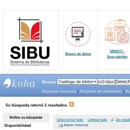
SIDECC -
Bases de datos
Descubridor
Buscar
Búsqueda avanzada
|
Búsqueda de autoridades
|
Nu
SIBU -
SISTEMAS
Su búsqueda retornó 2 resultados.
DE
Refine su búsqueda
Seleccionar todo
Limpiar todo
De-resal
Disponibilidad
BIBLIOTECAS