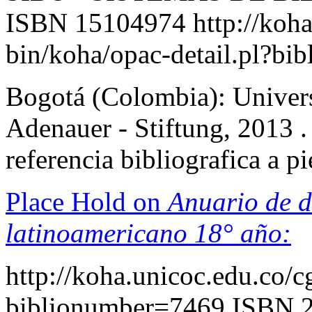
ISBN 15104974
http://koh
bin/koha/opac-detail.pl?b
Bogotá (Colombia): Univers
Adenauer - Stiftung, 2013 . 
referencia bibliografica a 
Place Hold on
Anuario de d
latinoamericano 18° año:
http://koha.unicoc.edu.co/c
biblionumber=7469
ISBN 