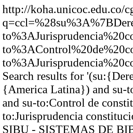
http://koha.unicoc.edu.co/c
q=ccl=%28su%3A%7BDer
to%3AJurisprudencia%20c
to%3AControl%20de%20con
to%3AJurisprudencia%20c
Search results for '(su:{De
{America Latina}) and su-to
and su-to:Control de consti
to:Jurisprudencia constitu
SIBU - SISTEMAS DE B