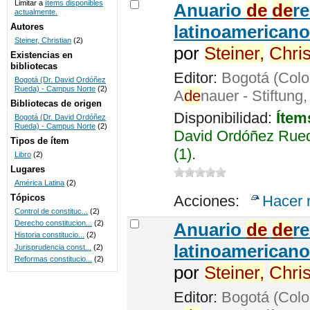
Limitar a
ítems disponibles
Anuario
de
de
r
actualmente.
UNICOC
Autores
latinoamericano
Steiner, Christian
(2)
por
Steiner,
Chris
Existencias en
bibliotecas
Editor:
Bogotá (Colo
Bogotá (Dr. David Ordóñez
Rueda) - Campus Norte
(2)
A
de
nauer - Stiftung
Bibliotecas de origen
Disponibilidad:
Ítem
Bogotá (Dr. David Ordóñez
Rueda) - Campus Norte
(2)
David Ordóñez Rued
Tipos de ítem
(1).
Libro
(2)
Lugares
América Latina
(2)
Tópicos
Acciones:
Hacer 
Control de constituc...
(2)
Derecho constitucion...
(2)
Anuario
de
de
r
Historia constitucio...
(2)
latinoamericano
Jurisprudencia const...
(2)
Reformas constitucio...
(2)
por
Steiner,
Chris
Editor:
Bogotá (Colo