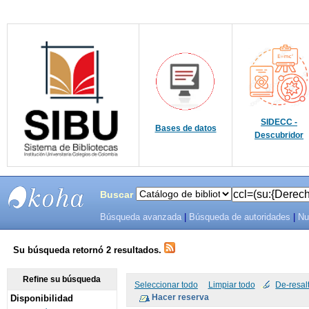
SIDECC -
Bases de datos
Descubridor
Buscar
Búsqueda avanzada
|
Búsqueda de autoridades
|
Nu
SIBU -
SISTEMAS
Su búsqueda retornó 2 resultados.
DE
Refine su búsqueda
Seleccionar todo
Limpiar todo
De-resal
Disponibilidad
BIBLIOTECAS