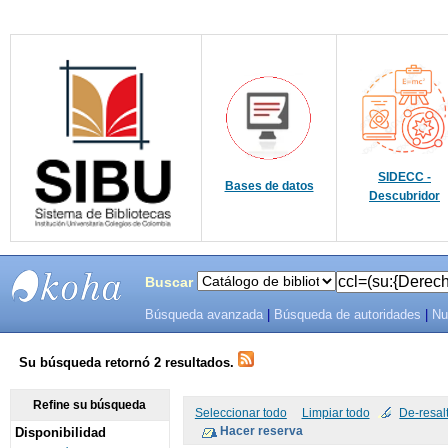
SIDECC -
Bases de datos
Descubridor
Buscar
Búsqueda avanzada
|
Búsqueda de autoridades
|
Nu
SIBU -
SISTEMAS
Su búsqueda retornó 2 resultados.
DE
Refine su búsqueda
Seleccionar todo
Limpiar todo
De-resal
Disponibilidad
BIBLIOTECAS