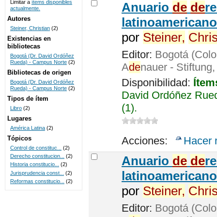
Limitar a
ítems disponibles
Anuario
de
de
r
actualmente.
UNICOC
Autores
latinoamericano
Steiner, Christian
(2)
por
Steiner,
Chris
Existencias en
bibliotecas
Editor:
Bogotá (Colo
Bogotá (Dr. David Ordóñez
Rueda) - Campus Norte
(2)
A
de
nauer - Stiftung
Bibliotecas de origen
Disponibilidad:
Ítem
Bogotá (Dr. David Ordóñez
Rueda) - Campus Norte
(2)
David Ordóñez Rued
Tipos de ítem
(1).
Libro
(2)
Lugares
América Latina
(2)
Tópicos
Acciones:
Hacer 
Control de constituc...
(2)
Derecho constitucion...
(2)
Anuario
de
de
r
Historia constitucio...
(2)
latinoamericano
Jurisprudencia const...
(2)
Reformas constitucio...
(2)
por
Steiner,
Chris
Editor:
Bogotá (Colo