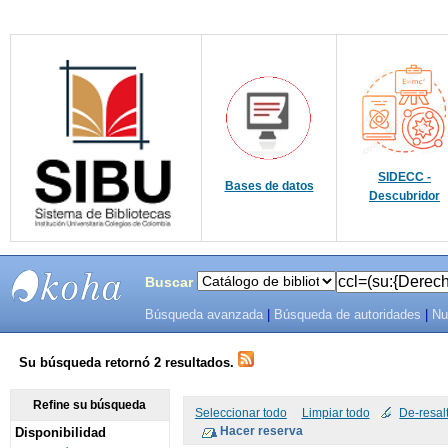
SIDECC -
Bases de datos
Descubridor
Buscar
Búsqueda avanzada
|
Búsqueda de autoridades
|
Nu
SIBU -
SISTEMAS
Su búsqueda retornó 2 resultados.
DE
Refine su búsqueda
Seleccionar todo
Limpiar todo
De-resal
Disponibilidad
BIBLIOTECAS