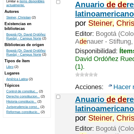
Limitar a
ítems disponibles
Anuario
de
de
r
actualmente.
UNICOC
Autores
latinoamericano
Steiner, Christian
(2)
por
Steiner,
Chris
Existencias en
bibliotecas
Editor:
Bogotá (Colo
Bogotá (Dr. David Ordóñez
Rueda) - Campus Norte
(2)
A
de
nauer - Stiftung
Bibliotecas de origen
Disponibilidad:
Ítem
Bogotá (Dr. David Ordóñez
Rueda) - Campus Norte
(2)
David Ordóñez Rued
Tipos de ítem
(1).
Libro
(2)
Lugares
América Latina
(2)
Tópicos
Acciones:
Hacer 
Control de constituc...
(2)
Derecho constitucion...
(2)
Anuario
de
de
r
Historia constitucio...
(2)
latinoamericano
Jurisprudencia const...
(2)
Reformas constitucio...
(2)
por
Steiner,
Chris
Editor:
Bogotá (Colo