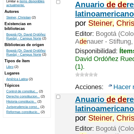
Limitar a
ítems disponibles
Anuario
de
de
r
actualmente.
UNICOC
Autores
latinoamericano
Steiner, Christian
(2)
por
Steiner,
Chris
Existencias en
bibliotecas
Editor:
Bogotá (Colo
Bogotá (Dr. David Ordóñez
Rueda) - Campus Norte
(2)
A
de
nauer - Stiftung
Bibliotecas de origen
Disponibilidad:
Ítem
Bogotá (Dr. David Ordóñez
Rueda) - Campus Norte
(2)
David Ordóñez Rued
Tipos de ítem
(1).
Libro
(2)
Lugares
América Latina
(2)
Tópicos
Acciones:
Hacer 
Control de constituc...
(2)
Derecho constitucion...
(2)
Anuario
de
de
r
Historia constitucio...
(2)
latinoamericano
Jurisprudencia const...
(2)
Reformas constitucio...
(2)
por
Steiner,
Chris
Editor:
Bogotá (Colo