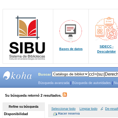
SIDECC -
Bases de datos
Descubridor
Buscar
Búsqueda avanzada
|
Búsqueda de autoridades
|
Nu
SIBU -
SISTEMAS
Su búsqueda retornó 2 resultados.
DE
Refine su búsqueda
Seleccionar todo
Limpiar todo
De-resal
Disponibilidad
BIBLIOTECAS