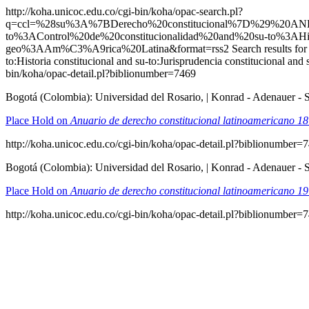
http://koha.unicoc.edu.co/cgi-bin/koha/opac-search.pl?
q=ccl=%28su%3A%7BDerecho%20constitucional%7D%29%20A
to%3AControl%20de%20constitucionalidad%20and%20su-to%3AHist
geo%3AAm%C3%A9rica%20Latina&format=rss2
Search results fo
to:Historia constitucional and su-to:Jurisprudencia constitucio
bin/koha/opac-detail.pl?biblionumber=7469
Bogotá (Colombia): Universidad del Rosario, | Konrad - Adenauer - Sti
Place Hold on
Anuario de derecho constitucional latinoamericano 18
http://koha.unicoc.edu.co/cgi-bin/koha/opac-detail.pl?biblionumber=
Bogotá (Colombia): Universidad del Rosario, | Konrad - Adenauer - Sti
Place Hold on
Anuario de derecho constitucional latinoamericano 19
http://koha.unicoc.edu.co/cgi-bin/koha/opac-detail.pl?biblionumber=