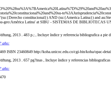
ND%20%28su%3A%7BAmerica%20Latina%7D%29%20and%20au%3AS
oria%20constitucional%20and%20su-to%3AJurisprudencia%20const
r '(su:{Derecho constitucional}) AND (su:{America Latina}) and au:Stei
nal and su-geo:América Latina' at SIBU - SISTEMAS DE BIBLIOTECAS
ftung, 2013 . 483 p.; , Incluye índice y referencia bibliografica a pie
° año:
7469
ISBN 23460849
http://koha.unicoc.edu.co/cgi-bin/koha/opac-det
ftung, 2013 . 657 pg?inas , Incluye índice y referencias bibliografica
° año:
7470