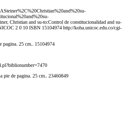
teiner%2C%20Christian%20and%20su-
itucional%20and%20su-
ner, Christian and su-to:Control de constitucionalidad and su-
 UNICOC
2
0
10
ISBN 15104974
http://koha.unicoc.edu.co/cgi-
 de pagina. 25 cm.. 15104974
ail.pl?biblionumber=7470
s a pie de pagina. 25 cm.. 23460849