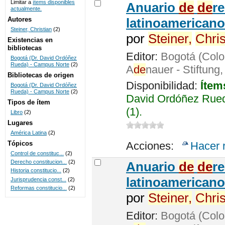
Limitar a
ítems disponibles
Anuario
de
de
r
actualmente.
UNICOC
Autores
latinoamericano
Steiner, Christian
(2)
por
Steiner,
Chris
Existencias en
bibliotecas
Editor:
Bogotá (Colo
Bogotá (Dr. David Ordóñez
Rueda) - Campus Norte
(2)
A
de
nauer - Stiftung
Bibliotecas de origen
Disponibilidad:
Ítem
Bogotá (Dr. David Ordóñez
Rueda) - Campus Norte
(2)
David Ordóñez Rued
Tipos de ítem
(1).
Libro
(2)
Lugares
América Latina
(2)
Tópicos
Acciones:
Hacer 
Control de constituc...
(2)
Derecho constitucion...
(2)
Anuario
de
de
r
Historia constitucio...
(2)
latinoamericano
Jurisprudencia const...
(2)
Reformas constitucio...
(2)
por
Steiner,
Chris
Editor:
Bogotá (Colo