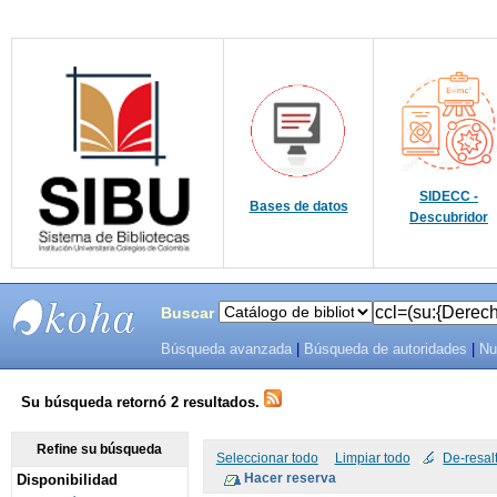
SIDECC -
Bases de datos
Descubridor
Buscar
Búsqueda avanzada
|
Búsqueda de autoridades
|
Nu
SIBU -
SISTEMAS
Su búsqueda retornó 2 resultados.
DE
Refine su búsqueda
Seleccionar todo
Limpiar todo
De-resal
Disponibilidad
BIBLIOTECAS