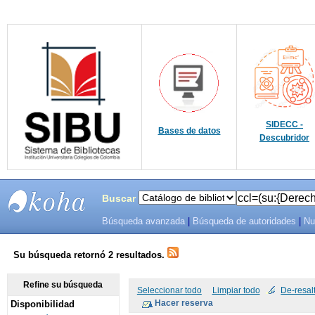
SIDECC -
Bases de datos
Descubridor
Buscar
Búsqueda avanzada
|
Búsqueda de autoridades
|
Nu
SIBU -
SISTEMAS
Su búsqueda retornó 2 resultados.
DE
Refine su búsqueda
Seleccionar todo
Limpiar todo
De-resal
Disponibilidad
BIBLIOTECAS