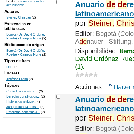
Limitar a
ítems disponibles
Anuario
de
de
r
actualmente.
UNICOC
Autores
latinoamericano
Steiner, Christian
(2)
por
Steiner,
Chris
Existencias en
bibliotecas
Editor:
Bogotá (Colo
Bogotá (Dr. David Ordóñez
Rueda) - Campus Norte
(2)
A
de
nauer - Stiftung
Bibliotecas de origen
Disponibilidad:
Ítem
Bogotá (Dr. David Ordóñez
Rueda) - Campus Norte
(2)
David Ordóñez Rued
Tipos de ítem
(1).
Libro
(2)
Lugares
América Latina
(2)
Tópicos
Acciones:
Hacer 
Control de constituc...
(2)
Derecho constitucion...
(2)
Anuario
de
de
r
Historia constitucio...
(2)
latinoamericano
Jurisprudencia const...
(2)
Reformas constitucio...
(2)
por
Steiner,
Chris
Editor:
Bogotá (Colo