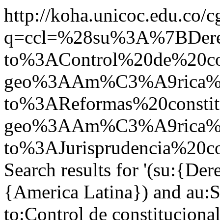
http://koha.unicoc.edu.co/c
q=ccl=%28su%3A%7BDer
to%3AControl%20de%20co
geo%3AAm%C3%A9rica%20
to%3AReformas%20constit
geo%3AAm%C3%A9rica%2
to%3AJurisprudencia%20co
Search results for '(su:{De
{America Latina}) and au:St
to:Control de constitucion