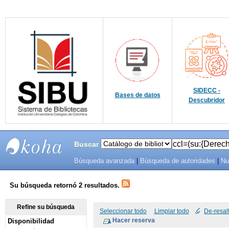
SIDECC -
Bases de datos
Descubridor
Buscar
Búsqueda avanzada
|
Búsqueda de autoridades
|
Nu
SIBU -
SISTEMAS
Su búsqueda retornó 2 resultados.
DE
Refine su búsqueda
Seleccionar todo
Limpiar todo
De-resal
Disponibilidad
BIBLIOTECAS