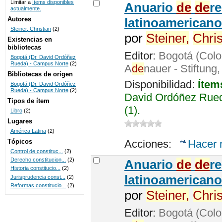
Limitar a
ítems disponibles
Anuario
de
de
r
actualmente.
UNICOC
Autores
latinoamericano
Steiner, Christian
(2)
por
Steiner,
Chris
Existencias en
bibliotecas
Editor:
Bogotá (Colo
Bogotá (Dr. David Ordóñez
Rueda) - Campus Norte
(2)
A
de
nauer - Stiftung
Bibliotecas de origen
Disponibilidad:
Ítem
Bogotá (Dr. David Ordóñez
Rueda) - Campus Norte
(2)
David Ordóñez Rued
Tipos de ítem
(1).
Libro
(2)
Lugares
América Latina
(2)
Tópicos
Acciones:
Hacer 
Control de constituc...
(2)
Derecho constitucion...
(2)
Anuario
de
de
r
Historia constitucio...
(2)
latinoamericano
Jurisprudencia const...
(2)
Reformas constitucio...
(2)
por
Steiner,
Chris
Editor:
Bogotá (Colo