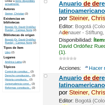
Limitar a
ítems disponibles
Anuario
de
de
r
actualmente.
UNICOC
Autores
latinoamericano
Steiner, Christian
(2)
por
Steiner,
Chris
Existencias en
bibliotecas
Editor:
Bogotá (Colo
Bogotá (Dr. David Ordóñez
Rueda) - Campus Norte
(2)
A
de
nauer - Stiftung
Bibliotecas de origen
Disponibilidad:
Ítem
Bogotá (Dr. David Ordóñez
Rueda) - Campus Norte
(2)
David Ordóñez Rued
Tipos de ítem
(1).
Libro
(2)
Lugares
América Latina
(2)
Tópicos
Acciones:
Hacer 
Control de constituc...
(2)
Derecho constitucion...
(2)
Anuario
de
de
r
Historia constitucio...
(2)
latinoamericano
Jurisprudencia const...
(2)
Reformas constitucio...
(2)
por
Steiner,
Chris
Editor:
Bogotá (Colo