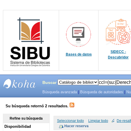
SIDECC -
Bases de datos
Descubridor
Buscar
Búsqueda avanzada
|
Búsqueda de autoridades
|
Nu
SIBU -
SISTEMAS
Su búsqueda retornó 2 resultados.
DE
Refine su búsqueda
Seleccionar todo
Limpiar todo
De-resal
Disponibilidad
BIBLIOTECAS