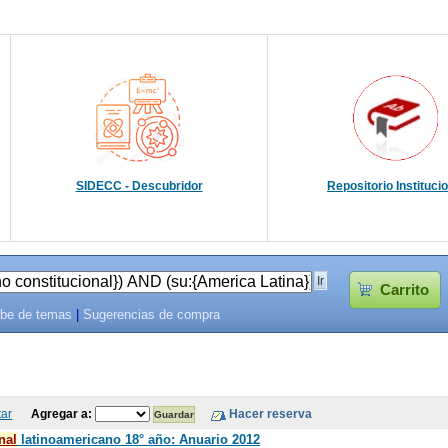
SIDECC - Descubridor
Repositorio Instituci
Carrito
be de temas
|
Sugerencias de compra
tar
Agregar a:
nal
latinoamericano 18° año: Anuario 2012