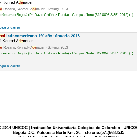
n? Konrad A
de
nauer
e
l Rosario, Konrad - A
de
nauer - Stiftung, 2013
 préstamo:
Bogotá (Dr. David Ordóñez Rueda) - Campus Norte [342.0098 St351 2012] (1).
gar al carrito
nal
latinoamericano 19° año: Anuario 2013
n? Konrad A
de
nauer
e
l Rosario, Konrad - A
de
nauer - Stiftung, 2013
 préstamo:
Bogotá (Dr. David Ordóñez Rueda) - Campus Norte [342.0098 St351 2013] (1).
gar al carrito
© 2014 UNICOC | Institución Universitaria Colegios de Colombia - UNICO
Bogotá D.C. Autopista Norte Km. 20. Teléfono:(571)6683535