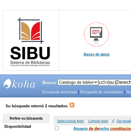
Bases de datos
Buscar
Búsqueda avanzada
|
Búsqueda de autoridades
|
Nu
SIBU -
SISTEMAS
Su búsqueda retornó 2 resultados.
DE
Refine su búsqueda
Seleccionar todo
Limpiar todo
De-resal
Disponibilidad
BIBLIOTECAS
Anuario
de
de
recho
constitucio