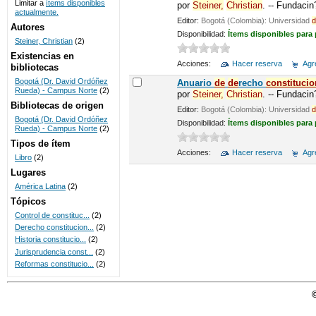
Limitar a
ítems disponibles
por
Steiner,
Christian
. -- Fundaci
actualmente.
UNICOC
Editor:
Bogotá (Colombia): Universidad
d
Autores
Disponibilidad:
Ítems disponibles para
Steiner, Christian
(2)
Existencias en
Acciones:
Hacer reserva
Agre
bibliotecas
Bogotá (Dr. David Ordóñez
Anuario
de
de
recho
constitucio
Rueda) - Campus Norte
(2)
por
Steiner,
Christian
. -- Fundaci
Bibliotecas de origen
Editor:
Bogotá (Colombia): Universidad
d
Bogotá (Dr. David Ordóñez
Disponibilidad:
Ítems disponibles para
Rueda) - Campus Norte
(2)
Tipos de ítem
Acciones:
Hacer reserva
Agre
Libro
(2)
Lugares
América Latina
(2)
Tópicos
Control de constituc...
(2)
Derecho constitucion...
(2)
Historia constitucio...
(2)
Jurisprudencia const...
(2)
Reformas constitucio...
(2)