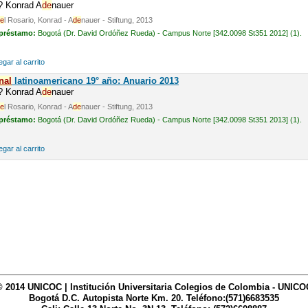
n? Konrad A
de
nauer
e
l Rosario, Konrad - A
de
nauer - Stiftung, 2013
 préstamo:
Bogotá (Dr. David Ordóñez Rueda) - Campus Norte [342.0098 St351 2012] (1).
gar al carrito
nal
latinoamericano 19° año: Anuario 2013
n? Konrad A
de
nauer
e
l Rosario, Konrad - A
de
nauer - Stiftung, 2013
 préstamo:
Bogotá (Dr. David Ordóñez Rueda) - Campus Norte [342.0098 St351 2013] (1).
gar al carrito
© 2014 UNICOC | Institución Universitaria Colegios de Colombia - UNICO
Bogotá D.C. Autopista Norte Km. 20. Teléfono:(571)6683535