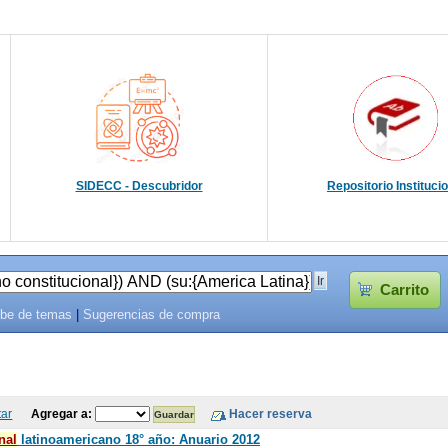
SIDECC - Descubridor
Repositorio Instituci
Carrito
be de temas
|
Sugerencias de compra
tar
Agregar a:
nal
latinoamericano 18° año: Anuario 2012