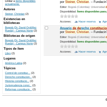
Limitar a
ítems disponibles
por
Steiner,
Christian
. -- Fundaci
actualmente.
UNICOC
Editor:
Bogotá (Colombia): Universidad
d
Autores
Disponibilidad:
Ítems disponibles para
Steiner, Christian
(2)
Existencias en
Acciones:
Hacer reserva
Agre
bibliotecas
Bogotá (Dr. David Ordóñez
Anuario
de
de
recho
constitucio
Rueda) - Campus Norte
(2)
por
Steiner,
Christian
. -- Fundaci
Bibliotecas de origen
Editor:
Bogotá (Colombia): Universidad
d
Bogotá (Dr. David Ordóñez
Disponibilidad:
Ítems disponibles para
Rueda) - Campus Norte
(2)
Tipos de ítem
Acciones:
Hacer reserva
Agre
Libro
(2)
Lugares
América Latina
(2)
Tópicos
Control de constituc...
(2)
Derecho constitucion...
(2)
Historia constitucio...
(2)
Jurisprudencia const...
(2)
Reformas constitucio...
(2)