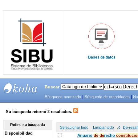
Bases de datos
Buscar
Búsqueda avanzada
|
Búsqueda de autoridades
|
Nu
SIBU -
SISTEMAS
Su búsqueda retornó 2 resultados.
DE
Refine su búsqueda
Seleccionar todo
Limpiar todo
De-resal
Disponibilidad
BIBLIOTECAS
Anuario
de
de
recho
constitucio