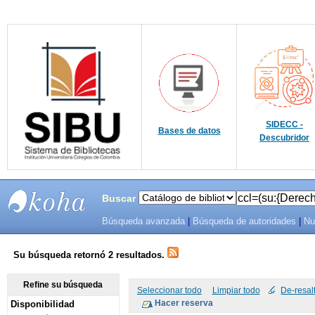
SIDECC -
Bases de datos
Descubridor
Buscar
Búsqueda avanzada
|
Búsqueda de autoridades
|
Nu
SIBU -
SISTEMAS
Su búsqueda retornó 2 resultados.
DE
Refine su búsqueda
Seleccionar todo
Limpiar todo
De-resal
Disponibilidad
BIBLIOTECAS