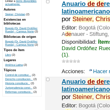
Limitar a
ítems disponibles
Anuario
de
de
r
actualmente.
UNICOC
Autores
latinoamericano
Steiner, Christian
(2)
por
Steiner,
Chris
Existencias en
bibliotecas
Editor:
Bogotá (Colo
Bogotá (Dr. David Ordóñez
Rueda) - Campus Norte
(2)
A
de
nauer - Stiftung
Bibliotecas de origen
Disponibilidad:
Ítem
Bogotá (Dr. David Ordóñez
Rueda) - Campus Norte
(2)
David Ordóñez Rued
Tipos de ítem
(1).
Libro
(2)
Lugares
América Latina
(2)
Tópicos
Acciones:
Hacer 
Control de constituc...
(2)
Derecho constitucion...
(2)
Anuario
de
de
r
Historia constitucio...
(2)
latinoamericano
Jurisprudencia const...
(2)
Reformas constitucio...
(2)
por
Steiner,
Chris
Editor:
Bogotá (Colo