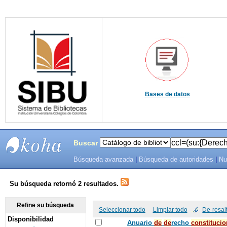
Bases de datos
Buscar
Búsqueda avanzada
|
Búsqueda de autoridades
|
Nu
SIBU -
SISTEMAS
Su búsqueda retornó 2 resultados.
DE
Refine su búsqueda
Seleccionar todo
Limpiar todo
De-resal
Disponibilidad
BIBLIOTECAS
Anuario
de
de
recho
constitucio