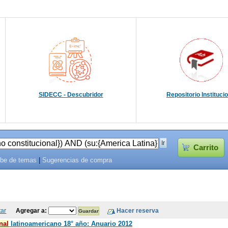
SIDECC - Descubridor
Repositorio Instituci
Carrito
be de temas
|
Sugerencias de compra
tar
Agregar a:
nal
latinoamericano 18° año: Anuario 2012