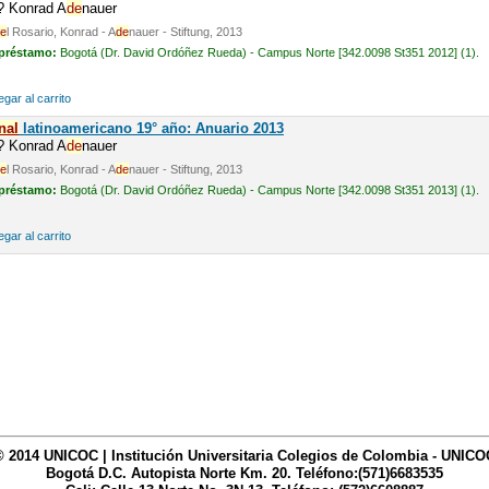
n? Konrad A
de
nauer
e
l Rosario, Konrad - A
de
nauer - Stiftung, 2013
 préstamo:
Bogotá (Dr. David Ordóñez Rueda) - Campus Norte [342.0098 St351 2012] (1).
gar al carrito
nal
latinoamericano 19° año: Anuario 2013
n? Konrad A
de
nauer
e
l Rosario, Konrad - A
de
nauer - Stiftung, 2013
 préstamo:
Bogotá (Dr. David Ordóñez Rueda) - Campus Norte [342.0098 St351 2013] (1).
gar al carrito
© 2014 UNICOC | Institución Universitaria Colegios de Colombia - UNICO
Bogotá D.C. Autopista Norte Km. 20. Teléfono:(571)6683535