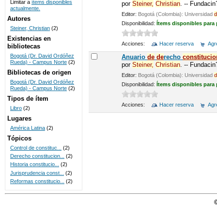
Limitar a
ítems disponibles
por
Steiner,
Christian
. -- Fundaci
actualmente.
UNICOC
Editor:
Bogotá (Colombia): Universidad
d
Autores
Disponibilidad:
Ítems disponibles para
Steiner, Christian
(2)
Existencias en
Acciones:
Hacer reserva
Agre
bibliotecas
Bogotá (Dr. David Ordóñez
Anuario
de
de
recho
constitucio
Rueda) - Campus Norte
(2)
por
Steiner,
Christian
. -- Fundaci
Bibliotecas de origen
Editor:
Bogotá (Colombia): Universidad
d
Bogotá (Dr. David Ordóñez
Disponibilidad:
Ítems disponibles para
Rueda) - Campus Norte
(2)
Tipos de ítem
Acciones:
Hacer reserva
Agre
Libro
(2)
Lugares
América Latina
(2)
Tópicos
Control de constituc...
(2)
Derecho constitucion...
(2)
Historia constitucio...
(2)
Jurisprudencia const...
(2)
Reformas constitucio...
(2)