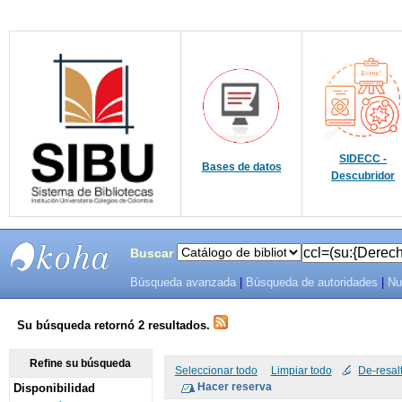
SIDECC -
Bases de datos
Descubridor
Buscar
Búsqueda avanzada
|
Búsqueda de autoridades
|
Nu
SIBU -
SISTEMAS
Su búsqueda retornó 2 resultados.
DE
Refine su búsqueda
Seleccionar todo
Limpiar todo
De-resal
Disponibilidad
BIBLIOTECAS