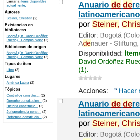
Limitar a
ítems disponibles
Anuario
de
de
r
actualmente.
UNICOC
Autores
latinoamericano
Steiner, Christian
(2)
por
Steiner,
Chris
Existencias en
bibliotecas
Editor:
Bogotá (Colo
Bogotá (Dr. David Ordóñez
Rueda) - Campus Norte
(2)
A
de
nauer - Stiftung
Bibliotecas de origen
Disponibilidad:
Ítem
Bogotá (Dr. David Ordóñez
Rueda) - Campus Norte
(2)
David Ordóñez Rued
Tipos de ítem
(1).
Libro
(2)
Lugares
América Latina
(2)
Tópicos
Acciones:
Hacer 
Control de constituc...
(2)
Derecho constitucion...
(2)
Anuario
de
de
r
Historia constitucio...
(2)
latinoamericano
Jurisprudencia const...
(2)
Reformas constitucio...
(2)
por
Steiner,
Chris
Editor:
Bogotá (Colo