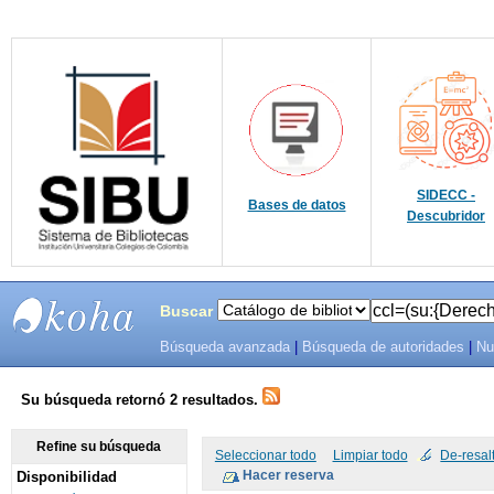
SIDECC -
Bases de datos
Descubridor
Buscar
Búsqueda avanzada
|
Búsqueda de autoridades
|
Nu
SIBU -
SISTEMAS
Su búsqueda retornó 2 resultados.
DE
Refine su búsqueda
Seleccionar todo
Limpiar todo
De-resal
Disponibilidad
BIBLIOTECAS