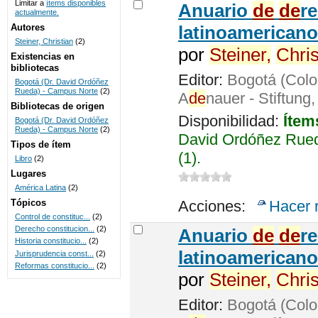
Limitar a
ítems disponibles
Anuario
de
de
r
actualmente.
UNICOC
Autores
latinoamericano
Steiner, Christian
(2)
por
Steiner,
Chris
Existencias en
bibliotecas
Editor:
Bogotá (Colo
Bogotá (Dr. David Ordóñez
Rueda) - Campus Norte
(2)
A
de
nauer - Stiftung
Bibliotecas de origen
Disponibilidad:
Ítem
Bogotá (Dr. David Ordóñez
Rueda) - Campus Norte
(2)
David Ordóñez Rued
Tipos de ítem
(1).
Libro
(2)
Lugares
América Latina
(2)
Tópicos
Acciones:
Hacer 
Control de constituc...
(2)
Derecho constitucion...
(2)
Anuario
de
de
r
Historia constitucio...
(2)
latinoamericano
Jurisprudencia const...
(2)
Reformas constitucio...
(2)
por
Steiner,
Chris
Editor:
Bogotá (Colo