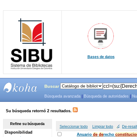
Bases de datos
Buscar
Búsqueda avanzada
|
Búsqueda de autoridades
|
Nu
SIBU -
SISTEMAS
Su búsqueda retornó 2 resultados.
DE
Refine su búsqueda
Seleccionar todo
Limpiar todo
De-resal
Disponibilidad
BIBLIOTECAS
Anuario
de
de
recho
constitucio