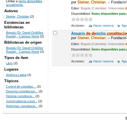
Limitar a
ítems disponibles
por
Steiner,
Christian
. -- Fundaci
actualmente.
UNICOC
Editor:
Bogotá (Colombia): Universidad
d
Autores
Disponibilidad:
Ítems disponibles para
Steiner, Christian
(2)
Existencias en
Acciones:
Hacer reserva
Agre
bibliotecas
Bogotá (Dr. David Ordóñez
Anuario
de
de
recho
constitucio
Rueda) - Campus Norte
(2)
por
Steiner,
Christian
. -- Fundaci
Bibliotecas de origen
Editor:
Bogotá (Colombia): Universidad
d
Bogotá (Dr. David Ordóñez
Disponibilidad:
Ítems disponibles para
Rueda) - Campus Norte
(2)
Tipos de ítem
Acciones:
Hacer reserva
Agre
Libro
(2)
Lugares
América Latina
(2)
Tópicos
Control de constituc...
(2)
Derecho constitucion...
(2)
Historia constitucio...
(2)
Jurisprudencia const...
(2)
Reformas constitucio...
(2)