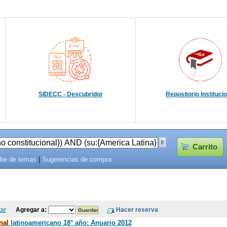
SIDECC - Descubridor
Repositorio Instituci
Carrito
be de temas
|
Sugerencias de compra
tar
Agregar a:
nal
latinoamericano 18° año: Anuario 2012