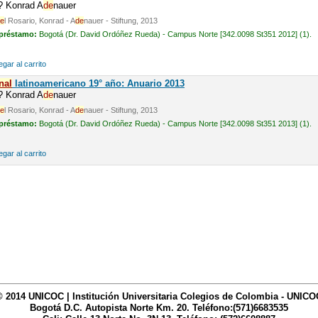
n? Konrad A
de
nauer
e
l Rosario, Konrad - A
de
nauer - Stiftung, 2013
 préstamo:
Bogotá (Dr. David Ordóñez Rueda) - Campus Norte [342.0098 St351 2012] (1).
gar al carrito
nal
latinoamericano 19° año: Anuario 2013
n? Konrad A
de
nauer
e
l Rosario, Konrad - A
de
nauer - Stiftung, 2013
 préstamo:
Bogotá (Dr. David Ordóñez Rueda) - Campus Norte [342.0098 St351 2013] (1).
gar al carrito
© 2014 UNICOC | Institución Universitaria Colegios de Colombia - UNICO
Bogotá D.C. Autopista Norte Km. 20. Teléfono:(571)6683535