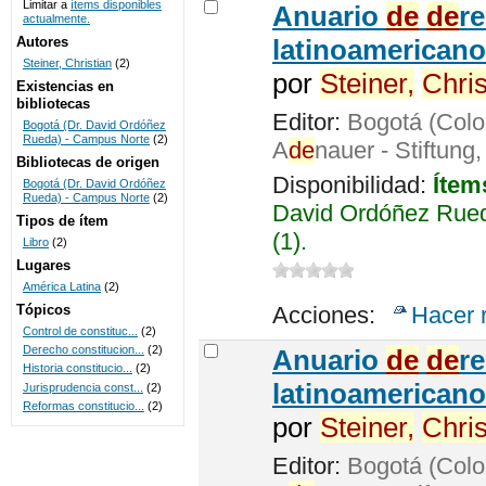
Limitar a
ítems disponibles
Anuario
de
de
r
actualmente.
UNICOC
Autores
latinoamericano
Steiner, Christian
(2)
por
Steiner,
Chris
Existencias en
bibliotecas
Editor:
Bogotá (Colo
Bogotá (Dr. David Ordóñez
Rueda) - Campus Norte
(2)
A
de
nauer - Stiftung
Bibliotecas de origen
Disponibilidad:
Ítem
Bogotá (Dr. David Ordóñez
Rueda) - Campus Norte
(2)
David Ordóñez Rued
Tipos de ítem
(1).
Libro
(2)
Lugares
América Latina
(2)
Tópicos
Acciones:
Hacer 
Control de constituc...
(2)
Derecho constitucion...
(2)
Anuario
de
de
r
Historia constitucio...
(2)
latinoamericano
Jurisprudencia const...
(2)
Reformas constitucio...
(2)
por
Steiner,
Chris
Editor:
Bogotá (Colo