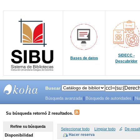
SIDECC -
Bases de datos
Descubridor
Buscar
Búsqueda avanzada
|
Búsqueda de autoridades
|
Nu
SIBU -
SISTEMAS
Su búsqueda retornó 2 resultados.
DE
Refine su búsqueda
Seleccionar todo
Limpiar todo
De-resal
Disponibilidad
BIBLIOTECAS