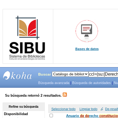
Bases de datos
Buscar
Búsqueda avanzada
|
Búsqueda de autoridades
|
Nu
SIBU -
SISTEMAS
Su búsqueda retornó 2 resultados.
DE
Refine su búsqueda
Seleccionar todo
Limpiar todo
De-resal
Disponibilidad
BIBLIOTECAS
Anuario
de
de
recho
constitucio