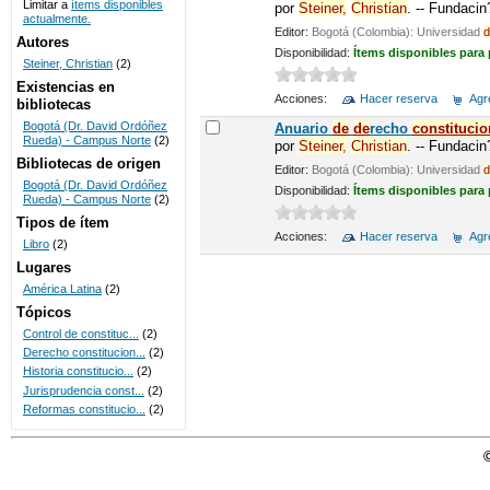
Limitar a
ítems disponibles
por
Steiner,
Christian
. -- Fundaci
actualmente.
UNICOC
Editor:
Bogotá (Colombia): Universidad
d
Autores
Disponibilidad:
Ítems disponibles para
Steiner, Christian
(2)
Existencias en
Acciones:
Hacer reserva
Agre
bibliotecas
Bogotá (Dr. David Ordóñez
Anuario
de
de
recho
constitucio
Rueda) - Campus Norte
(2)
por
Steiner,
Christian
. -- Fundaci
Bibliotecas de origen
Editor:
Bogotá (Colombia): Universidad
d
Bogotá (Dr. David Ordóñez
Disponibilidad:
Ítems disponibles para
Rueda) - Campus Norte
(2)
Tipos de ítem
Acciones:
Hacer reserva
Agre
Libro
(2)
Lugares
América Latina
(2)
Tópicos
Control de constituc...
(2)
Derecho constitucion...
(2)
Historia constitucio...
(2)
Jurisprudencia const...
(2)
Reformas constitucio...
(2)