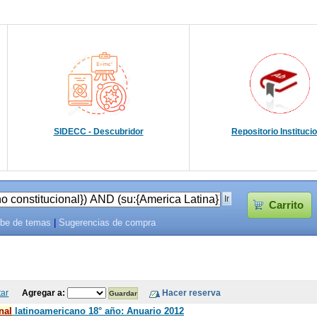
SIDECC - Descubridor
Repositorio Instituci
Carrito
be de temas
|
Sugerencias de compra
tar
Agregar a:
nal
latinoamericano 18° año: Anuario 2012