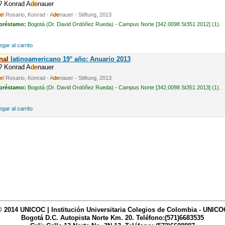
n? Konrad A
de
nauer
e
l Rosario, Konrad - A
de
nauer - Stiftung, 2013
 préstamo:
Bogotá (Dr. David Ordóñez Rueda) - Campus Norte [342.0098 St351 2012] (1).
gar al carrito
nal
latinoamericano 19° año: Anuario 2013
n? Konrad A
de
nauer
e
l Rosario, Konrad - A
de
nauer - Stiftung, 2013
 préstamo:
Bogotá (Dr. David Ordóñez Rueda) - Campus Norte [342.0098 St351 2013] (1).
gar al carrito
© 2014 UNICOC | Institución Universitaria Colegios de Colombia - UNICO
Bogotá D.C. Autopista Norte Km. 20. Teléfono:(571)6683535