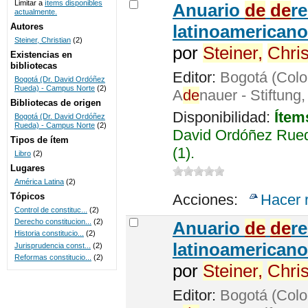
Limitar a
ítems disponibles
Anuario
de
de
r
actualmente.
UNICOC
Autores
latinoamericano
Steiner, Christian
(2)
por
Steiner,
Chris
Existencias en
bibliotecas
Editor:
Bogotá (Colo
Bogotá (Dr. David Ordóñez
Rueda) - Campus Norte
(2)
A
de
nauer - Stiftung
Bibliotecas de origen
Disponibilidad:
Ítem
Bogotá (Dr. David Ordóñez
Rueda) - Campus Norte
(2)
David Ordóñez Rued
Tipos de ítem
(1).
Libro
(2)
Lugares
América Latina
(2)
Tópicos
Acciones:
Hacer 
Control de constituc...
(2)
Derecho constitucion...
(2)
Anuario
de
de
r
Historia constitucio...
(2)
latinoamericano
Jurisprudencia const...
(2)
Reformas constitucio...
(2)
por
Steiner,
Chris
Editor:
Bogotá (Colo