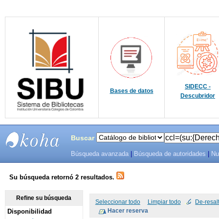
SIDECC -
Bases de datos
Descubridor
Buscar
Búsqueda avanzada
|
Búsqueda de autoridades
|
Nu
SIBU -
SISTEMAS
Su búsqueda retornó 2 resultados.
DE
Refine su búsqueda
Seleccionar todo
Limpiar todo
De-resal
Disponibilidad
BIBLIOTECAS