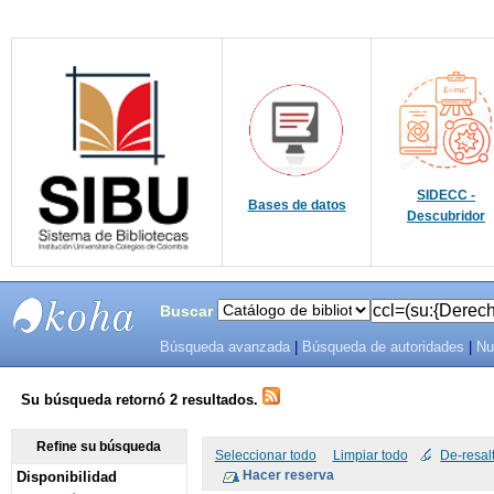
SIDECC -
Bases de datos
Descubridor
Buscar
Búsqueda avanzada
|
Búsqueda de autoridades
|
Nu
SIBU -
SISTEMAS
Su búsqueda retornó 2 resultados.
DE
Refine su búsqueda
Seleccionar todo
Limpiar todo
De-resal
Disponibilidad
BIBLIOTECAS