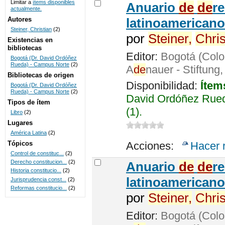
Limitar a
ítems disponibles
Anuario
de
de
r
actualmente.
UNICOC
Autores
latinoamericano
Steiner, Christian
(2)
por
Steiner,
Chris
Existencias en
bibliotecas
Editor:
Bogotá (Colo
Bogotá (Dr. David Ordóñez
Rueda) - Campus Norte
(2)
A
de
nauer - Stiftung
Bibliotecas de origen
Disponibilidad:
Ítem
Bogotá (Dr. David Ordóñez
Rueda) - Campus Norte
(2)
David Ordóñez Rued
Tipos de ítem
(1).
Libro
(2)
Lugares
América Latina
(2)
Tópicos
Acciones:
Hacer 
Control de constituc...
(2)
Derecho constitucion...
(2)
Anuario
de
de
r
Historia constitucio...
(2)
latinoamericano
Jurisprudencia const...
(2)
Reformas constitucio...
(2)
por
Steiner,
Chris
Editor:
Bogotá (Colo