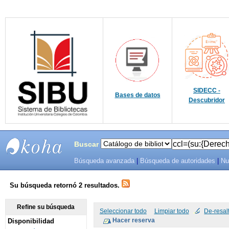
SIDECC -
Bases de datos
Descubridor
Buscar
Búsqueda avanzada
|
Búsqueda de autoridades
|
Nu
SIBU -
SISTEMAS
Su búsqueda retornó 2 resultados.
DE
Refine su búsqueda
Seleccionar todo
Limpiar todo
De-resal
Disponibilidad
BIBLIOTECAS