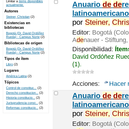
Limitar a
ítems disponibles
Anuario
de
de
r
actualmente.
UNICOC
Autores
latinoamericano
Steiner, Christian
(2)
por
Steiner,
Chris
Existencias en
bibliotecas
Editor:
Bogotá (Colo
Bogotá (Dr. David Ordóñez
Rueda) - Campus Norte
(2)
A
de
nauer - Stiftung
Bibliotecas de origen
Disponibilidad:
Ítem
Bogotá (Dr. David Ordóñez
Rueda) - Campus Norte
(2)
David Ordóñez Rued
Tipos de ítem
(1).
Libro
(2)
Lugares
América Latina
(2)
Tópicos
Acciones:
Hacer 
Control de constituc...
(2)
Derecho constitucion...
(2)
Anuario
de
de
r
Historia constitucio...
(2)
latinoamericano
Jurisprudencia const...
(2)
Reformas constitucio...
(2)
por
Steiner,
Chris
Editor:
Bogotá (Colo