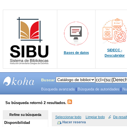
SIDECC -
Bases de datos
Descubridor
Buscar
Búsqueda avanzada
|
Búsqueda de autoridades
|
Nu
SIBU -
SISTEMAS
Su búsqueda retornó 2 resultados.
DE
Refine su búsqueda
Seleccionar todo
Limpiar todo
De-resal
Disponibilidad
BIBLIOTECAS