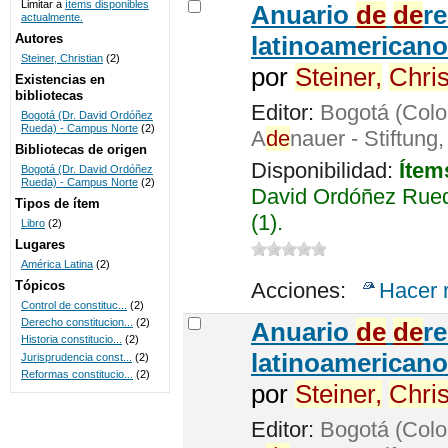
Limitar a
ítems disponibles
Anuario
de
de
r
actualmente.
UNICOC
Autores
latinoamericano
Steiner, Christian
(2)
por
Steiner,
Chris
Existencias en
bibliotecas
Editor:
Bogotá (Colo
Bogotá (Dr. David Ordóñez
Rueda) - Campus Norte
(2)
A
de
nauer - Stiftung
Bibliotecas de origen
Disponibilidad:
Ítem
Bogotá (Dr. David Ordóñez
Rueda) - Campus Norte
(2)
David Ordóñez Rued
Tipos de ítem
(1).
Libro
(2)
Lugares
América Latina
(2)
Tópicos
Acciones:
Hacer 
Control de constituc...
(2)
Derecho constitucion...
(2)
Anuario
de
de
r
Historia constitucio...
(2)
latinoamericano
Jurisprudencia const...
(2)
Reformas constitucio...
(2)
por
Steiner,
Chris
Editor:
Bogotá (Colo